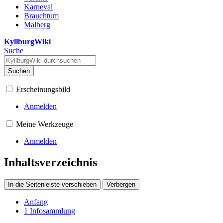
Karneval
Brauchtum
Malberg
KyllburgWiki
Suche
Suchen
Erscheinungsbild
Anmelden
Meine Werkzeuge
Anmelden
Inhaltsverzeichnis
In die Seitenleiste verschieben
Verbergen
Anfang
1
Infosammlung