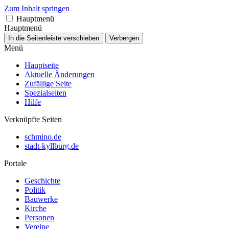
Zum Inhalt springen
Hauptmenü
Hauptmenü
In die Seitenleiste verschieben
Verbergen
Menü
Hauptseite
Aktuelle Änderungen
Zufällige Seite
Spezialseiten
Hilfe
Verknüpfte Seiten
schmino.de
stadt-kyllburg.de
Portale
Geschichte
Politik
Bauwerke
Kirche
Personen
Vereine