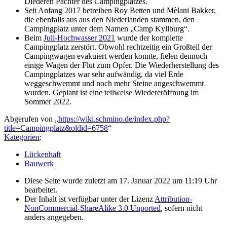
Diederen Pächter des Campingplatzes.
Seit Anfang 2017 betreiben Roy Betten und Mèlani Bakker,
die ebenfalls aus aus den Niederlanden stammen, den
Campingplatz unter dem Namen „Camp Kyllburg“.
Beim
Juli-Hochwasser 2021
wurde der komplette
Campingplatz zerstört. Obwohl rechtzeitig ein Großteil der
Campingwagen evakuiert werden konnte, fielen dennoch
einige Wagen der Flut zum Opfer. Die Wiederherstellung des
Campingplatzes war sehr aufwändig, da viel Erde
weggeschwemmt und noch mehr Steine angeschwemmt
wurden. Geplant ist eine teilweise Wiedereröffnung im
Sommer 2022.
Abgerufen von „
https://wiki.schmino.de/index.php?
title=Campingplatz&oldid=6758
“
Kategorien
:
Lückenhaft
Bauwerk
Diese Seite wurde zuletzt am 17. Januar 2022 um 11:19 Uhr
bearbeitet.
Der Inhalt ist verfügbar unter der Lizenz
Attribution-
NonCommercial-ShareAlike 3.0 Unported
, sofern nicht
anders angegeben.