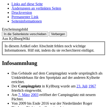
Links auf diese Seite
Änderungen an verlinkten Seiten
Druckversion
Permanenter Link
Seiten­­informationen
Erscheinungsbild
In die Seitenleiste verschieben
Verbergen
Aus KyllburgWiki
In diesem Artikel oder Abschnitt fehlen noch wichtige
Informationen. Hilf mit, indem du sie recherchierst einfügst.
Infosammlung
Das Gebäude auf dem Campingplatz wurde ursprünglich als
Umkleidehaus für den Sportplatz auf der anderen Kyllseite
errichtet.
Der
Campingplatz
in Kyllburg wurde am
23. Juli
1967
feierlich eingeweiht.
Am
7. März
2003
eröffnet der Campingplatz mit neuem
Pächter.
Von 2009 bis Ende 2016 war der Niederländer Roger