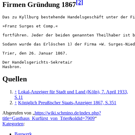
[2]
Firmen Gründung 1867
Das zu Kyllburg bestehende Handelsgeschäft unter der Fi
»Franz Surges et Comp.«

fortführen. Jeder der beiden genannten Theilhaber ist b
Sodann wurde das Erlöschen 1) der Firma »W. Surges-Nied
Trier, den 26. Januar 1867.

Der Handelsgerichts-Sekretair

Hasbron.
Quellen
↑
Lokal-Anzeiger für Stadt und Land (Köln), 7. April 1933,
S.11
↑
Königlich Preußischer Staats-Anzeiger 1867, S.351
Abgerufen von „
https://wiki.schmino.de/index.php?
title=Gasthaus_Kurfürst_von_Trier&oldid=7909
“
Kategorien
:
Bauwerk