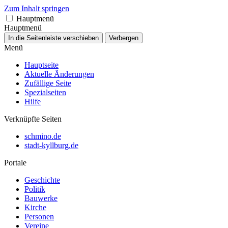
Zum Inhalt springen
Hauptmenü
Hauptmenü
In die Seitenleiste verschieben
Verbergen
Menü
Hauptseite
Aktuelle Änderungen
Zufällige Seite
Spezialseiten
Hilfe
Verknüpfte Seiten
schmino.de
stadt-kyllburg.de
Portale
Geschichte
Politik
Bauwerke
Kirche
Personen
Vereine