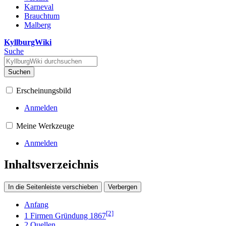
Karneval
Brauchtum
Malberg
KyllburgWiki
Suche
Suchen
Erscheinungsbild
Anmelden
Meine Werkzeuge
Anmelden
Inhaltsverzeichnis
In die Seitenleiste verschieben
Verbergen
Anfang
[2]
1
Firmen Gründung 1867
2
Quellen