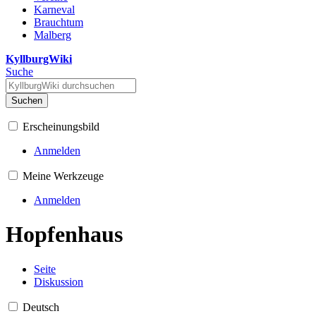
Karneval
Brauchtum
Malberg
KyllburgWiki
Suche
Suchen
Erscheinungsbild
Anmelden
Meine Werkzeuge
Anmelden
Hopfenhaus
Seite
Diskussion
Deutsch