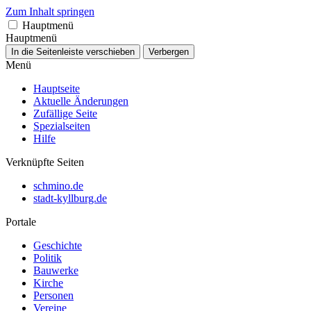
Zum Inhalt springen
Hauptmenü
Hauptmenü
In die Seitenleiste verschieben
Verbergen
Menü
Hauptseite
Aktuelle Änderungen
Zufällige Seite
Spezialseiten
Hilfe
Verknüpfte Seiten
schmino.de
stadt-kyllburg.de
Portale
Geschichte
Politik
Bauwerke
Kirche
Personen
Vereine