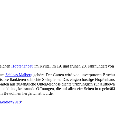
reichen
Hopfenanbau
im Kylltal im 19. und frühen 20. Jahrhundert vo
 zum
Schloss Malberg
gehört. Der Garten wird von unverputzten Bruchs
store flankieren schlichte Steinpfeiler. Das eingeschossige Hopfenhaus s
Garten aus zugängliche Untergeschoss diente ursprünglich zur Aufbewah
n kleine, kreisrunde Öffnungen, die auf allen vier Seiten in regelmäß
zum Bewohnen hergerichtet wurde.
s&oldid=2918
“