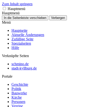
Zum Inhalt springen
Hauptmenü
Hauptmenü
In die Seitenleiste verschieben
Verbergen
Menü
Hauptseite
Aktuelle Änderungen
Zufällige Seite
Spezialseiten
Hilfe
Verknüpfte Seiten
schmino.de
stadt-kyllburg.de
Portale
Geschichte
Politik
Bauwerke
Kirche
Personen
Vereine