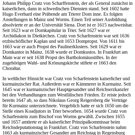
Johann Philipp Cratz von Scharffenstein, der als General zunächst in
kaiserlichen, dann in schwedischen Diensten stand. Seit 1602 hatte
Hugo Everhard eine Präbende am Trierer Dom inne. Es folgten
Anstellungen in Mainz und Worms. Einen Teil seiner Ausbildung
absolvierte er an der Universität Siena. Dort ist er 1615 nachweisbar.
Seit 1623 war er Domkapitular in Trier. Seit 1627 war er
Archidiakon in Dietkirchen. Cratz von Scharfenstein war seit 1636
erzbischöflicher Kaplan und seit 1653 Dompropst. Von 1611 bis
1663 war er auch Propst des Paulinerklosters. Seit 1629 war er
Domkantor in Mainz. 1638 wurde er Domkustos. In Frankfurt am
Main war er seit 1638 Propst des Bartholomäusstiftes. In der
zugehörigen Wahl- und Krönungskirche stiftete er 1663 den
Choraltar.
In weltlicher Hinsicht war Cratz von Scharfenstein kaiserlicher und
kurmainzischer Rat. Außerdem war er Kämmerer in Kurmainz. Seit
1645 war er kurmainzischer Hauptgesandter und Reichserzkanzler
bei den Verhandlungen zum Westfälischen Frieden. Er reiste jedoch
bereits 1647 ab, so dass Nikolaus Georg Reigersberg die Verträge
für Kurmainz unterzeichnete. Vergeblich hatte er sich 1650 um die
Stelle eines Koadjutors in Trier beworben. 1654 wurde Cratz von
Scharfenstein zum Bischof von Worms gewählt. Zwischen 1655
und 1657 amtierte er als kaiserlicher Prinzipalkommissar beim
Reichsdeputationstag in Frankfurt. Cratz von Scharfenstein nahm
1663 als kurmainzischer Gesandter am Reichstag in Regensburg