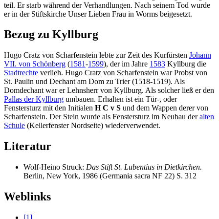
teil. Er starb während der Verhandlungen. Nach seinem Tod wurde
er in der Stiftskirche Unser Lieben Frau in Worms beigesetzt.
Bezug zu Kyllburg
Hugo Cratz von Scharfenstein lebte zur Zeit des Kurfürsten
Johann
VII. von Schönberg
(
1581
-
1599
), der im Jahre
1583
Kyllburg die
Stadtrechte
verlieh. Hugo Cratz von Scharfenstein war Probst von
St. Paulin und Dechant am Dom zu Trier (1518-1519). Als
Domdechant war er Lehnsherr von Kyllburg. Als solcher ließ er den
Pallas der Kyllburg
umbauen. Erhalten ist ein Tür-, oder
Fenstersturz mit den Initialen
H C v S
und dem Wappen derer von
Scharfenstein. Der Stein wurde als Fenstersturz im Neubau der
alten
Schule
(Kellerfenster Nordseite) wiederverwendet.
Literatur
Wolf-Heino Struck:
Das Stift St. Lubentius in Dietkirchen.
Berlin, New York, 1986 (Germania sacra NF 22) S. 312
Weblinks
[1]