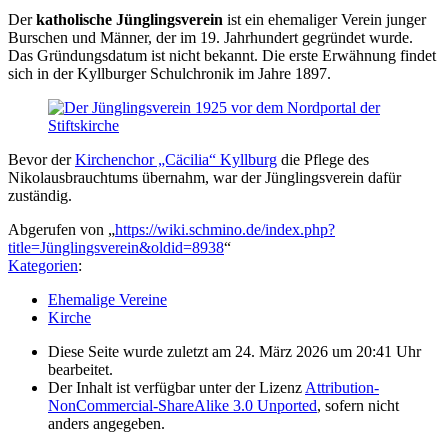
Der
katholische Jünglingsverein
ist ein ehemaliger Verein junger
Burschen und Männer, der im 19. Jahrhundert gegründet wurde.
Das Gründungsdatum ist nicht bekannt. Die erste Erwähnung findet
sich in der Kyllburger Schulchronik im Jahre 1897.
Bevor der
Kirchenchor „Cäcilia“ Kyllburg
die Pflege des
Nikolausbrauchtums übernahm, war der Jünglingsverein dafür
zuständig.
Abgerufen von „
https://wiki.schmino.de/index.php?
title=Jünglingsverein&oldid=8938
“
Kategorien
:
Ehemalige Vereine
Kirche
Diese Seite wurde zuletzt am 24. März 2026 um 20:41 Uhr
bearbeitet.
Der Inhalt ist verfügbar unter der Lizenz
Attribution-
NonCommercial-ShareAlike 3.0 Unported
, sofern nicht
anders angegeben.