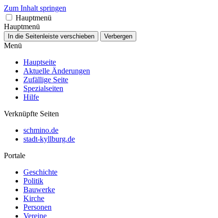
Zum Inhalt springen
Hauptmenü
Hauptmenü
In die Seitenleiste verschieben
Verbergen
Menü
Hauptseite
Aktuelle Änderungen
Zufällige Seite
Spezialseiten
Hilfe
Verknüpfte Seiten
schmino.de
stadt-kyllburg.de
Portale
Geschichte
Politik
Bauwerke
Kirche
Personen
Vereine