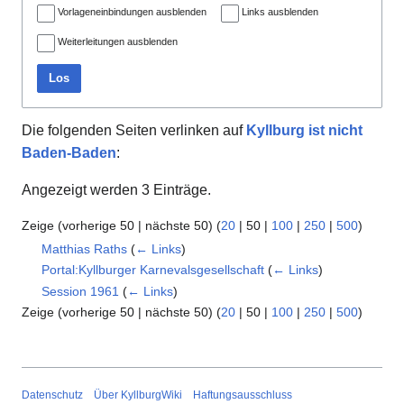
Vorlageneinbindungen ausblenden
Links ausblenden
Weiterleitungen ausblenden
Los
Die folgenden Seiten verlinken auf
Kyllburg ist nicht
Baden-Baden
:
Angezeigt werden 3 Einträge.
Zeige (
vorherige 50
|
nächste 50
) (
20
|
50
|
100
|
250
|
500
)
Matthias Raths
(
← Links
)
Portal:Kyllburger Karnevalsgesellschaft
(
← Links
)
Session 1961
(
← Links
)
Zeige (
vorherige 50
|
nächste 50
) (
20
|
50
|
100
|
250
|
500
)
Datenschutz
Über KyllburgWiki
Haftungsausschluss