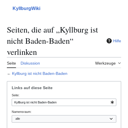
Zum
Inhalt
KyllburgWiki
Hauptmenü
Suche
Mein
springen
Seiten, die auf „Kyllburg ist
nicht Baden-Baden“
Hilfe
verlinken
Seite
Diskussion
Werkzeuge
←
Kyllburg ist nicht Baden-Baden
Links auf diese Seite
Seite:
Namensraum: