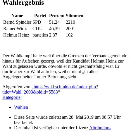
Wahlergebnis
Name
Partei
Prozent
Stimmen
Bernd Spindler
SPD
51,24
2210
Rainer Wirtz
CDU
46,39
2001
Helmut Heinz
parteilos
2,37
102
Der Wahlkampf hatte weit über die Grenzen der Verbandsgemeinde
hinaus für Aufsehen gesorgt, weil der Kandidat Helmut Heinz zur
Wahl zugelassen wurde, obwohl er nicht geschäftsfähig war. Er
durfte aber zur Wahl antreten, weil er nicht „in allen
Angelegenheiten“ unter Betreuung steht.
Abgerufen von „
https://wiki.schmino.de/index.php?
title=Wahl_2003&oldid=5583
“
Kategorie
:
Wahlen
Diese Seite wurde zuletzt am 28. Mai 2019 um 08:57 Uhr
bearbeitet.
Der Inhalt ist verfügbar unter der Lizenz
Attribution-