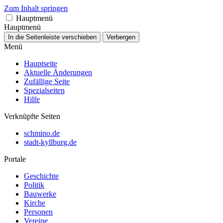
Zum Inhalt springen
Hauptmenü
Hauptmenü
In die Seitenleiste verschieben
Verbergen
Menü
Hauptseite
Aktuelle Änderungen
Zufällige Seite
Spezialseiten
Hilfe
Verknüpfte Seiten
schmino.de
stadt-kyllburg.de
Portale
Geschichte
Politik
Bauwerke
Kirche
Personen
Vereine