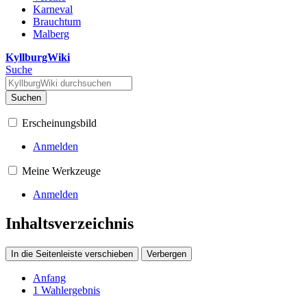
Karneval
Brauchtum
Malberg
KyllburgWiki
Suche
Suchen
Erscheinungsbild
Anmelden
Meine Werkzeuge
Anmelden
Inhaltsverzeichnis
In die Seitenleiste verschieben
Verbergen
Anfang
1
Wahlergebnis