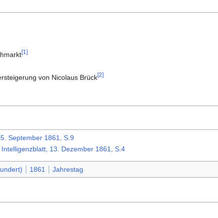
[1]
ehmarkt
[2]
ersteigerung von Nicolaus Brück
15. September 1861, S.9
 Intelligenzblatt, 13. Dezember 1861, S.4
hundert)
1861
Jahrestag