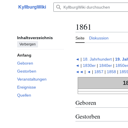
Zum
KyllburgWiki
Inhalt
Hauptmenü
springen
1861
Inhaltsverzeichnis
Seite
Diskussion
Verbergen
Anfang
◄
|
18. Jahrhundert
|
19. Ja
Geboren
◄
|
1830er
|
1840er
|
1850e
Gestorben
◄◄
|
◄
|
1857
|
1858
|
185
Veranstaltungen
1
Ereignisse
Quellen
Geboren
Gestorben