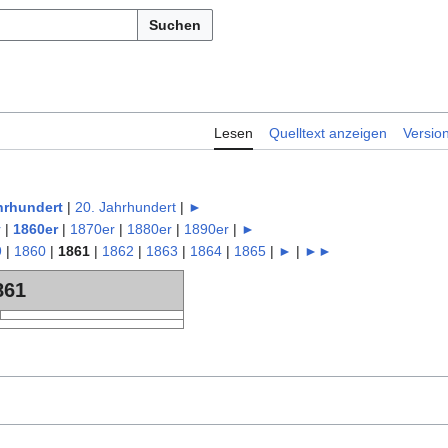
Suchen
Lesen
Quelltext anzeigen
Versio
hrhundert
|
20. Jahrhundert
|
►
r
|
1860er
|
1870er
|
1880er
|
1890er
|
►
9
|
1860
|
1861
|
1862
|
1863
|
1864
|
1865
|
►
|
►►
861