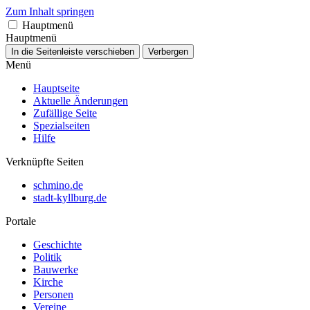
Zum Inhalt springen
Hauptmenü
Hauptmenü
In die Seitenleiste verschieben
Verbergen
Menü
Hauptseite
Aktuelle Änderungen
Zufällige Seite
Spezialseiten
Hilfe
Verknüpfte Seiten
schmino.de
stadt-kyllburg.de
Portale
Geschichte
Politik
Bauwerke
Kirche
Personen
Vereine