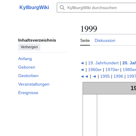
Zum
KyllburgWiki
Inhalt
Hauptmenü
springen
1999
Inhaltsverzeichnis
Seite
Diskussion
Verbergen
Anfang
◄
|
19. Jahrhundert
|
20. Ja
Geboren
◄
|
1960er
|
1970er
|
1980e
Gestorben
◄◄
|
◄
|
1995
|
1996
|
199
Veranstaltungen
1
Ereignisse