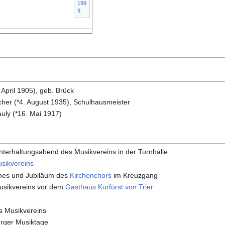
199
9
 April 1905), geb. Brück
her (*4. August 1935), Schulhausmeister
uly (*16. Mai 1917)
terhaltungsabend des Musikvereins in der Turnhalle
sikvereins
es und Jubiläum des
Kirchenchors
im Kreuzgang
usikvereins vor dem
Gasthaus Kurfürst von Trier
s Musikvereins
urger Musiktage