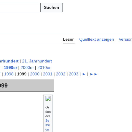
Suchen
Lesen
Quelltext anzeigen
Versio
hrhundert
|
21. Jahrhundert
r
|
1990er
|
2000er
|
2010er
7
|
1998
|
1999
|
2000
|
2001
|
2002
|
2003
|
►
|
►►
999
Or
den
der
Se
ssi
on