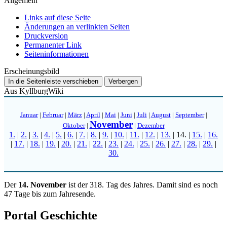
Allgemein
Links auf diese Seite
Änderungen an verlinkten Seiten
Druckversion
Permanenter Link
Seiten­­informationen
Erscheinungsbild
In die Seitenleiste verschieben
Verbergen
Aus KyllburgWiki
Januar
|
Februar
|
März
|
April
|
Mai
|
Juni
|
Juli
|
August
|
September
|
November
Oktober
|
|
Dezember
1.
|
2.
|
3.
|
4.
|
5.
|
6.
|
7.
|
8.
|
9.
|
10.
|
11.
|
12.
|
13.
|
14.
|
15.
|
16.
|
17.
|
18.
|
19.
|
20.
|
21.
|
22.
|
23.
|
24.
|
25.
|
26.
|
27.
|
28.
|
29.
|
30.
Der
14. November
ist der 318. Tag des Jahres. Damit sind es noch
47 Tage bis zum Jahresende.
Portal Geschichte