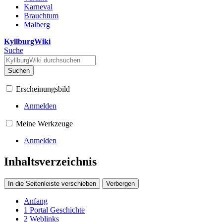
Karneval
Brauchtum
Malberg
KyllburgWiki
Suche
Suchen
Erscheinungsbild
Anmelden
Meine Werkzeuge
Anmelden
Inhaltsverzeichnis
In die Seitenleiste verschieben
Verbergen
Anfang
1
Portal Geschichte
2
Weblinks