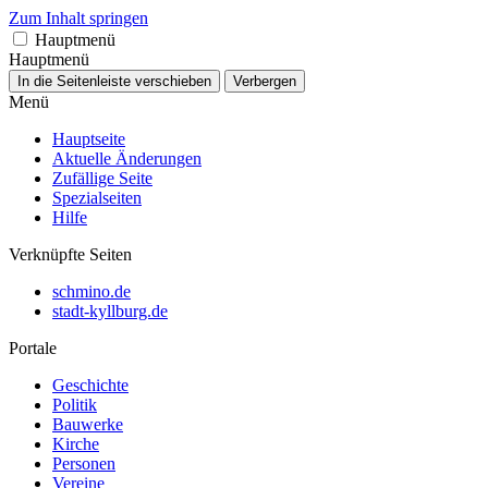
Zum Inhalt springen
Hauptmenü
Hauptmenü
In die Seitenleiste verschieben
Verbergen
Menü
Hauptseite
Aktuelle Änderungen
Zufällige Seite
Spezialseiten
Hilfe
Verknüpfte Seiten
schmino.de
stadt-kyllburg.de
Portale
Geschichte
Politik
Bauwerke
Kirche
Personen
Vereine