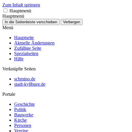
Zum Inhalt springen
Hauptmenü
Hauptmenü
In die Seitenleiste verschieben
Verbergen
Menü
Hauptseite
Aktuelle Änderungen
Zufällige Seite
Spezialseiten
Hilfe
Verknüpfte Seiten
schmino.de
stadt-kyllburg.de
Portale
Geschichte
Politik
Bauwerke
Kirche
Personen
Vereine