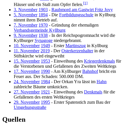
[1]
Häuser und ein Stall zum Opfer fielen.
3. November
1903
-
Raubmord am Gastwirt Fritz Jovy
5. November
1894
- Die
Fortbildungsschule
in Kyllburg
nimmt ihren Betrieb auf.
7. November
1970
- Gründung der ehemaligen
Verbandsgemeinde Kyllburg
9. November
1938
- In der Reichspogromnacht wird die
Kyllburger
Synagoge
niedergebrannt.
10. November
1949
- Erster
Martinszug
in Kyllburg
11. November
2019
- Der
Osterkerzenhalter
in der
Stiftskirche wird eingeweiht
15. November
1953
- Einweihung des
Kriegerdenkmals
für
die Verstorbenen und Gefallenen des Zweiten Weltkriegs
17. November
1990
- Am Kyllburger
Bahnhof
bricht ein
Feuer aus. Der Schaden: 500.000 DM.
24. November
1984
- Der Orkan Yra lässt im
Hahn
zahlreiche Bäume umknicken.
27. November
1921
- Einweihung des
Denkmals
für die
Gefallenen des ersten Weltkrieges
29. November
1995
- Erster Spatenstich zum Bau der
Umgehungsstraße
Quellen