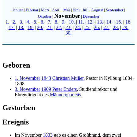
Januar
|
Februar
|
März
|
April
|
Mai
|
Juni
|
Juli
|
August
|
September
|
November
Oktober
|
|
Dezember
1.
|
2.
|
3.
|
4.
|
5.
|
6.
|
7.
|
8.
|
9.
|
10.
|
11.
|
12.
|
13.
|
14.
|
15.
|
16.
|
17.
|
18.
|
19.
|
20.
|
21.
|
22.
|
23.
|
24.
|
25.
|
26.
|
27.
|
28.
|
29.
|
30.
Geboren
1. November
1843
Christian Müller
, Pastor in Kyllburg 1884-
1898
3. November
1909
Peter Enders
, Studiendirektor und
Ehrendirigent des
Männerquartetts
Gestorben
Ereignis
Im November
1833
gab es einen Großbrand, dem zwei