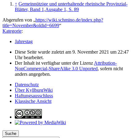
↑
Gemeinnützige und unterhaltende rheinische Provinzial-
Blätter, Band 1,Ausgabe 1, S. 89
Abgerufen von „
https://wiki.schmino.de/index.php?
title=November&oldid=6699
“
Kategorie
:
Jahrestag
Diese Seite wurde zuletzt am 9. November 2021 um 22:47
Uhr bearbeitet.
Der Inhalt ist verfügbar unter der Lizenz
Attribution-
NonCommercial-ShareAlike 3.0 Unported
, sofern nicht
anders angegeben.
Datenschutz
Über KyllburgWiki
Haftungsausschluss
Klassische Ansicht
Suche