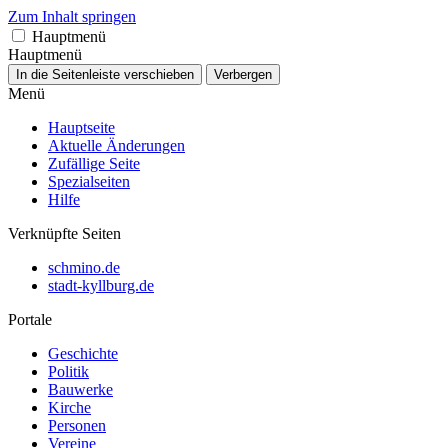
Zum Inhalt springen
Hauptmenü
Hauptmenü
In die Seitenleiste verschieben
Verbergen
Menü
Hauptseite
Aktuelle Änderungen
Zufällige Seite
Spezialseiten
Hilfe
Verknüpfte Seiten
schmino.de
stadt-kyllburg.de
Portale
Geschichte
Politik
Bauwerke
Kirche
Personen
Vereine