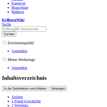
Karneval
Brauchtum
Malberg
KyllburgWiki
Suche
Suchen
Erscheinungsbild
Anmelden
Meine Werkzeuge
Anmelden
Inhaltsverzeichnis
In die Seitenleiste verschieben
Verbergen
Anfang
1
Portal Geschichte
2
Weblinks