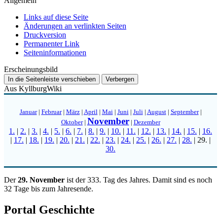
Allgemein
Links auf diese Seite
Änderungen an verlinkten Seiten
Druckversion
Permanenter Link
Seiten­­informationen
Erscheinungsbild
In die Seitenleiste verschieben
Verbergen
Aus KyllburgWiki
Januar
|
Februar
|
März
|
April
|
Mai
|
Juni
|
Juli
|
August
|
September
|
November
Oktober
|
|
Dezember
1.
|
2.
|
3.
|
4.
|
5.
|
6.
|
7.
|
8.
|
9.
|
10.
|
11.
|
12.
|
13.
|
14.
|
15.
|
16.
|
17.
|
18.
|
19.
|
20.
|
21.
|
22.
|
23.
|
24.
|
25.
|
26.
|
27.
|
28.
|
29.
|
30.
Der
29. November
ist der 333. Tag des Jahres. Damit sind es noch
32 Tage bis zum Jahresende.
Portal Geschichte