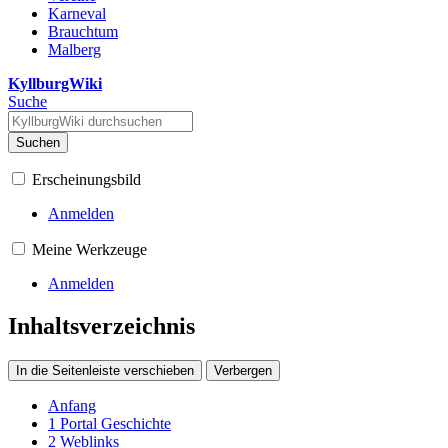
Karneval
Brauchtum
Malberg
KyllburgWiki
Suche
Suchen
Erscheinungsbild
Anmelden
Meine Werkzeuge
Anmelden
Inhaltsverzeichnis
In die Seitenleiste verschieben
Verbergen
Anfang
1
Portal Geschichte
2
Weblinks