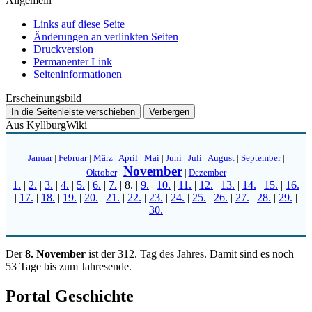
Allgemein
Links auf diese Seite
Änderungen an verlinkten Seiten
Druckversion
Permanenter Link
Seiten­­informationen
Erscheinungsbild
In die Seitenleiste verschieben
Verbergen
Aus KyllburgWiki
Januar
|
Februar
|
März
|
April
|
Mai
|
Juni
|
Juli
|
August
|
September
|
November
Oktober
|
|
Dezember
1.
|
2.
|
3.
|
4.
|
5.
|
6.
|
7.
|
8.
|
9.
|
10.
|
11.
|
12.
|
13.
|
14.
|
15.
|
16.
|
17.
|
18.
|
19.
|
20.
|
21.
|
22.
|
23.
|
24.
|
25.
|
26.
|
27.
|
28.
|
29.
|
30.
Der
8. November
ist der 312. Tag des Jahres. Damit sind es noch
53 Tage bis zum Jahresende.
Portal Geschichte