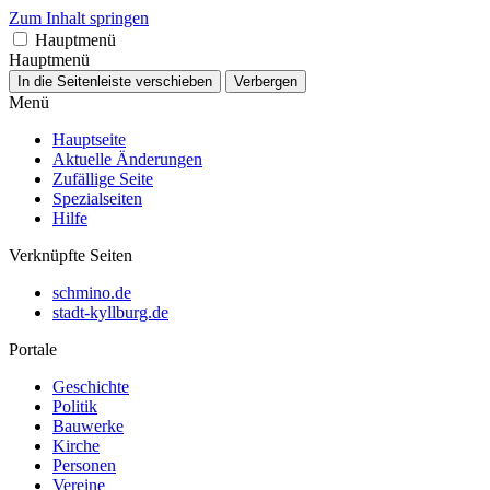
Zum Inhalt springen
Hauptmenü
Hauptmenü
In die Seitenleiste verschieben
Verbergen
Menü
Hauptseite
Aktuelle Änderungen
Zufällige Seite
Spezialseiten
Hilfe
Verknüpfte Seiten
schmino.de
stadt-kyllburg.de
Portale
Geschichte
Politik
Bauwerke
Kirche
Personen
Vereine