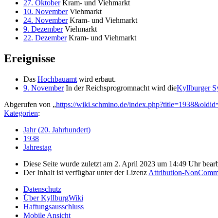
27. Oktober
Kram- und Viehmarkt
10. November
Viehmarkt
24. November
Kram- und Viehmarkt
9. Dezember
Viehmarkt
22. Dezember
Kram- und Viehmarkt
Ereignisse
Das
Hochbauamt
wird erbaut.
9. November
In der Reichsprogromnacht wird die
Kyllburger 
Abgerufen von „
https://wiki.schmino.de/index.php?title=1938&oldi
Kategorien
:
Jahr (20. Jahrhundert)
1938
Jahrestag
Diese Seite wurde zuletzt am 2. April 2023 um 14:49 Uhr bearb
Der Inhalt ist verfügbar unter der Lizenz
Attribution-NonComme
Datenschutz
Über KyllburgWiki
Haftungsausschluss
Mobile Ansicht