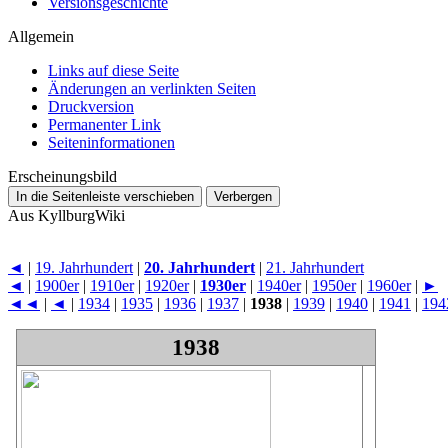
Versionsgeschichte
Allgemein
Links auf diese Seite
Änderungen an verlinkten Seiten
Druckversion
Permanenter Link
Seiten­­informationen
Erscheinungsbild
In die Seitenleiste verschieben
Verbergen
Aus KyllburgWiki
◄
|
19. Jahrhundert
|
20. Jahrhundert
|
21. Jahrhundert
◄
|
1900er
|
1910er
|
1920er
|
1930er
|
1940er
|
1950er
|
1960er
|
►
◄◄
|
◄
|
1934
|
1935
|
1936
|
1937
|
1938
|
1939
|
1940
|
1941
|
194
1938