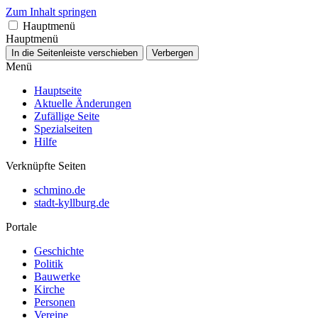
Zum Inhalt springen
Hauptmenü
Hauptmenü
In die Seitenleiste verschieben
Verbergen
Menü
Hauptseite
Aktuelle Änderungen
Zufällige Seite
Spezialseiten
Hilfe
Verknüpfte Seiten
schmino.de
stadt-kyllburg.de
Portale
Geschichte
Politik
Bauwerke
Kirche
Personen
Vereine