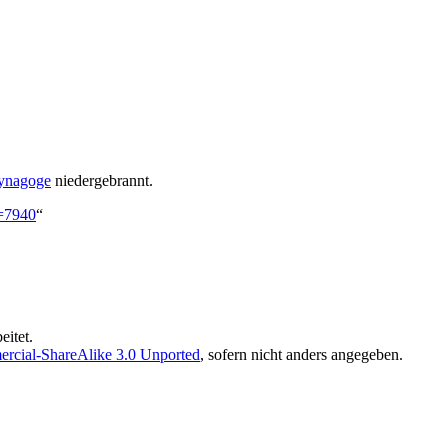
Synagoge
niedergebrannt.
d=7940
“
eitet.
rcial-ShareAlike 3.0 Unported
, sofern nicht anders angegeben.