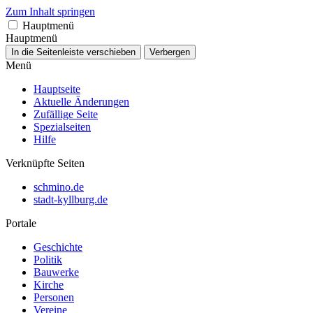
Zum Inhalt springen
Hauptmenü
Hauptmenü
In die Seitenleiste verschieben
Verbergen
Menü
Hauptseite
Aktuelle Änderungen
Zufällige Seite
Spezialseiten
Hilfe
Verknüpfte Seiten
schmino.de
stadt-kyllburg.de
Portale
Geschichte
Politik
Bauwerke
Kirche
Personen
Vereine