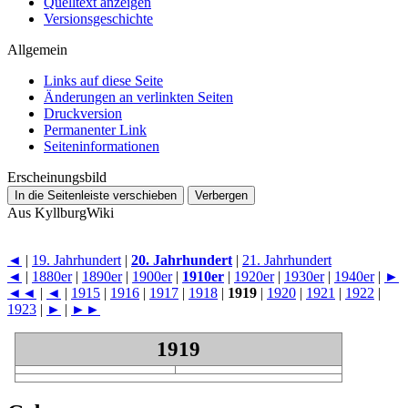
Quelltext anzeigen
Versionsgeschichte
Allgemein
Links auf diese Seite
Änderungen an verlinkten Seiten
Druckversion
Permanenter Link
Seiten­­informationen
Erscheinungsbild
In die Seitenleiste verschieben
Verbergen
Aus KyllburgWiki
◄
|
19. Jahrhundert
|
20. Jahrhundert
|
21. Jahrhundert
◄
|
1880er
|
1890er
|
1900er
|
1910er
|
1920er
|
1930er
|
1940er
|
►
◄◄
|
◄
|
1915
|
1916
|
1917
|
1918
|
1919
|
1920
|
1921
|
1922
|
1923
|
►
|
►►
1919