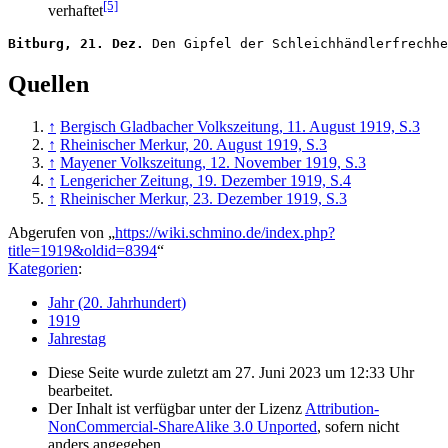
[5]
verhaftet
Bitburg, 21. Dez.
Quellen
↑
Bergisch Gladbacher Volkszeitung, 11. August 1919, S.3
↑
Rheinischer Merkur, 20. August 1919, S.3
↑
Mayener Volkszeitung, 12. November 1919, S.3
↑
Lengericher Zeitung, 19. Dezember 1919, S.4
↑
Rheinischer Merkur, 23. Dezember 1919, S.3
Abgerufen von „
https://wiki.schmino.de/index.php?
title=1919&oldid=8394
“
Kategorien
:
Jahr (20. Jahrhundert)
1919
Jahrestag
Diese Seite wurde zuletzt am 27. Juni 2023 um 12:33 Uhr
bearbeitet.
Der Inhalt ist verfügbar unter der Lizenz
Attribution-
NonCommercial-ShareAlike 3.0 Unported
, sofern nicht
anders angegeben.