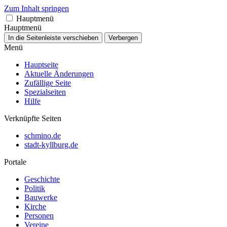
Zum Inhalt springen
Hauptmenü
Hauptmenü
In die Seitenleiste verschieben
Verbergen
Menü
Hauptseite
Aktuelle Änderungen
Zufällige Seite
Spezialseiten
Hilfe
Verknüpfte Seiten
schmino.de
stadt-kyllburg.de
Portale
Geschichte
Politik
Bauwerke
Kirche
Personen
Vereine