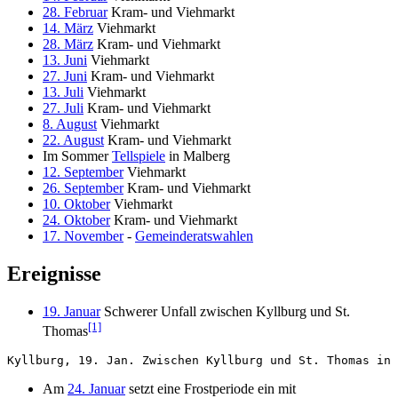
28. Februar
Kram- und Viehmarkt
14. März
Viehmarkt
28. März
Kram- und Viehmarkt
13. Juni
Viehmarkt
27. Juni
Kram- und Viehmarkt
13. Juli
Viehmarkt
27. Juli
Kram- und Viehmarkt
8. August
Viehmarkt
22. August
Kram- und Viehmarkt
Im Sommer
Tellspiele
in Malberg
12. September
Viehmarkt
26. September
Kram- und Viehmarkt
10. Oktober
Viehmarkt
24. Oktober
Kram- und Viehmarkt
17. November
-
Gemeinderatswahlen
Ereignisse
19. Januar
Schwerer Unfall zwischen Kyllburg und St.
[1]
Thomas
Am
24. Januar
setzt eine Frostperiode ein mit