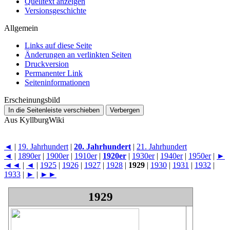
Quelltext anzeigen
Versionsgeschichte
Allgemein
Links auf diese Seite
Änderungen an verlinkten Seiten
Druckversion
Permanenter Link
Seiten­­informationen
Erscheinungsbild
In die Seitenleiste verschieben
Verbergen
Aus KyllburgWiki
◄
|
19. Jahrhundert
|
20. Jahrhundert
|
21. Jahrhundert
◄
|
1890er
|
1900er
|
1910er
|
1920er
|
1930er
|
1940er
|
1950er
|
►
◄◄
|
◄
|
1925
|
1926
|
1927
|
1928
|
1929
|
1930
|
1931
|
1932
|
1933
|
►
|
►►
1929