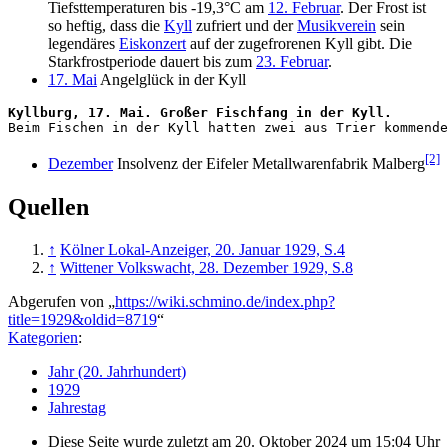
Tiefsttemperaturen bis -19,3°C am
12. Februar
. Der Frost ist
so heftig, dass die
Kyll
zufriert und der
Musikverein
sein
legendäres
Eiskonzert
auf der zugefrorenen Kyll gibt. Die
Starkfrostperiode dauert bis zum
23. Februar
.
17. Mai
Angelglück in der Kyll
Kyllburg, 17. Mai. Großer Fischfang in der Kyll.
[2]
Dezember
Insolvenz der Eifeler Metallwarenfabrik Malberg
Quellen
↑
Kölner Lokal-Anzeiger, 20. Januar 1929, S.4
↑
Wittener Volkswacht, 28. Dezember 1929, S.8
Abgerufen von „
https://wiki.schmino.de/index.php?
title=1929&oldid=8719
“
Kategorien
:
Jahr (20. Jahrhundert)
1929
Jahrestag
Diese Seite wurde zuletzt am 20. Oktober 2024 um 15:04 Uhr