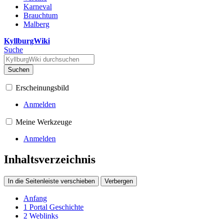
Karneval
Brauchtum
Malberg
KyllburgWiki
Suche
Suchen
Erscheinungsbild
Anmelden
Meine Werkzeuge
Anmelden
Inhaltsverzeichnis
In die Seitenleiste verschieben
Verbergen
Anfang
1
Portal Geschichte
2
Weblinks