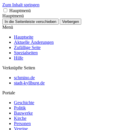
Zum Inhalt springen
Hauptmenü
Hauptmenü
In die Seitenleiste verschieben
Verbergen
Menü
Hauptseite
Aktuelle Änderungen
Zufällige Seite
Spezialseiten
Hilfe
Verknüpfte Seiten
schmino.de
stadt-kyllburg.de
Portale
Geschichte
Politik
Bauwerke
Kirche
Personen
Vereine