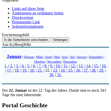
Allgemein
Links auf diese Seite
Änderungen an verlinkten Seiten
Druckversion
Permanenter Link
Seiten­­informationen
Erscheinungsbild
In die Seitenleiste verschieben
Verbergen
Aus KyllburgWiki
Januar
|
Februar
|
März
|
April
|
Mai
|
Juni
|
Juli
|
August
|
September
|
Oktober
|
November
|
Dezember
1.
|
2.
|
3.
|
4.
|
5.
|
6.
|
7.
|
8.
|
9.
|
10.
|
11.
|
12.
|
13.
|
14.
|
15.
|
16.
|
17.
|
18.
|
19.
|
20.
|
21.
|
22.
|
23.
|
24.
|
25.
|
26.
|
27.
|
28.
|
29.
|
30.
|
31.
Der
22. Januar
ist der 22. Tag des Jahres. Damit sind es noch 343
Tage bis zum Jahresende.
Portal Geschichte