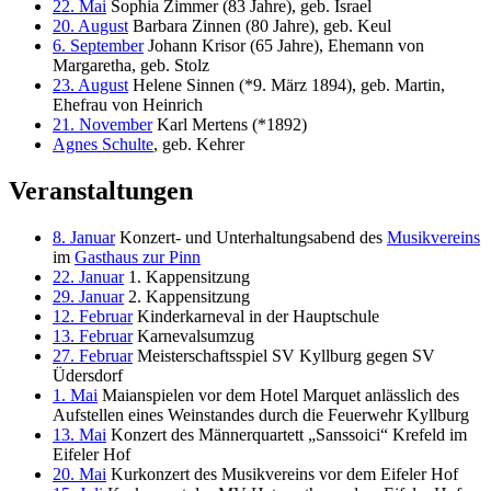
22. Mai
Sophia Zimmer (83 Jahre), geb. Israel
20. August
Barbara Zinnen (80 Jahre), geb. Keul
6. September
Johann Krisor (65 Jahre), Ehemann von
Margaretha, geb. Stolz
23. August
Helene Sinnen (*9. März 1894), geb. Martin,
Ehefrau von Heinrich
21. November
Karl Mertens (*1892)
Agnes Schulte
, geb. Kehrer
Veranstaltungen
8. Januar
Konzert- und Unterhaltungsabend des
Musikvereins
im
Gasthaus zur Pinn
22. Januar
1. Kappensitzung
29. Januar
2. Kappensitzung
12. Februar
Kinderkarneval in der Hauptschule
13. Februar
Karnevalsumzug
27. Februar
Meisterschaftsspiel SV Kyllburg gegen SV
Üdersdorf
1. Mai
Maianspielen vor dem Hotel Marquet anlässlich des
Aufstellen eines Weinstandes durch die Feuerwehr Kyllburg
13. Mai
Konzert des Männerquartett „Sanssoici“ Krefeld im
Eifeler Hof
20. Mai
Kurkonzert des Musikvereins vor dem Eifeler Hof