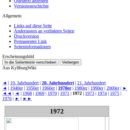
Quelltext anzeigen
Versionsgeschichte
Allgemein
Links auf diese Seite
Änderungen an verlinkten Seiten
Druckversion
Permanenter Link
Seiten­­informationen
Erscheinungsbild
In die Seitenleiste verschieben
Verbergen
Aus KyllburgWiki
◄
|
19. Jahrhundert
|
20. Jahrhundert
|
21. Jahrhundert
◄
|
1940er
|
1950er
|
1960er
|
1970er
|
1980er
|
1990er
|
2000er
|
►
◄◄
|
◄
|
1968
|
1969
|
1970
|
1971
|
1972
|
1973
|
1974
|
1975
|
1976
|
►
|
►►
1972