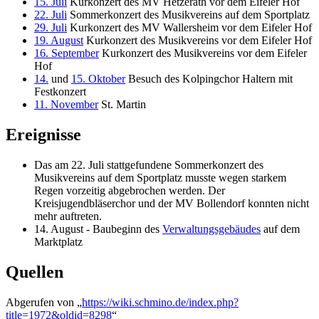
15. Juli
Kurkonzert des MV Hetzerath vor dem Eifeler Hof
22. Juli
Sommerkonzert des Musikvereins auf dem Sportplatz
29. Juli
Kurkonzert des MV Wallersheim vor dem Eifeler Hof
19. August
Kurkonzert des Musikvereins vor dem Eifeler Hof
16. September
Kurkonzert des Musikvereins vor dem Eifeler
Hof
14.
und
15. Oktober
Besuch des Kolpingchor Haltern mit
Festkonzert
11. November
St. Martin
Ereignisse
Das am 22. Juli stattgefundene Sommerkonzert des
Musikvereins auf dem Sportplatz musste wegen starkem
Regen vorzeitig abgebrochen werden. Der
Kreisjugendbläserchor und der MV Bollendorf konnten nicht
mehr auftreten.
14. August - Baubeginn des
Verwaltungsgebäudes
auf dem
Marktplatz
Quellen
Abgerufen von „
https://wiki.schmino.de/index.php?
title=1972&oldid=8298
“