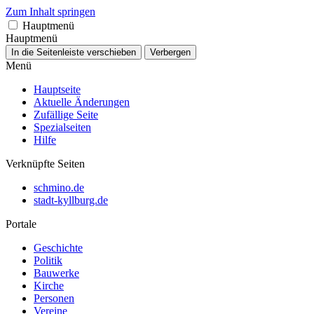
Zum Inhalt springen
Hauptmenü
Hauptmenü
In die Seitenleiste verschieben
Verbergen
Menü
Hauptseite
Aktuelle Änderungen
Zufällige Seite
Spezialseiten
Hilfe
Verknüpfte Seiten
schmino.de
stadt-kyllburg.de
Portale
Geschichte
Politik
Bauwerke
Kirche
Personen
Vereine