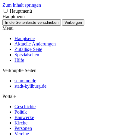
Zum Inhalt springen
Hauptmenü
Hauptmenü
In die Seitenleiste verschieben
Verbergen
Menü
Hauptseite
Aktuelle Änderungen
Zufällige Seite
Spezialseiten
Hilfe
Verknüpfte Seiten
schmino.de
stadt-kyllburg.de
Portale
Geschichte
Politik
Bauwerke
Kirche
Personen
Vereine