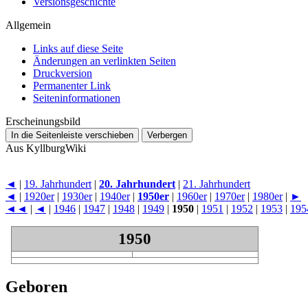
Versionsgeschichte
Allgemein
Links auf diese Seite
Änderungen an verlinkten Seiten
Druckversion
Permanenter Link
Seiten­­informationen
Erscheinungsbild
In die Seitenleiste verschieben
Verbergen
Aus KyllburgWiki
◄
|
19. Jahrhundert
|
20. Jahrhundert
|
21. Jahrhundert
◄
|
1920er
|
1930er
|
1940er
|
1950er
|
1960er
|
1970er
|
1980er
|
►
◄◄
|
◄
|
1946
|
1947
|
1948
|
1949
|
1950
|
1951
|
1952
|
1953
|
195
1950
Geboren