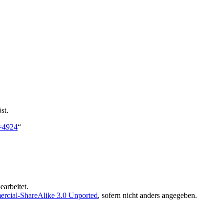
st.
d=4924
“
arbeitet.
rcial-ShareAlike 3.0 Unported
, sofern nicht anders angegeben.