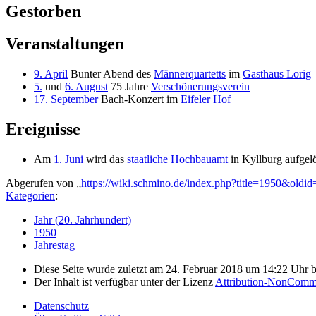
Gestorben
Veranstaltungen
9. April
Bunter Abend des
Männerquartetts
im
Gasthaus Lorig
5.
und
6. August
75 Jahre
Verschönerungsverein
17. September
Bach-Konzert im
Eifeler Hof
Ereignisse
Am
1. Juni
wird das
staatliche Hochbauamt
in Kyllburg aufgelö
Abgerufen von „
https://wiki.schmino.de/index.php?title=1950&oldi
Kategorien
:
Jahr (20. Jahrhundert)
1950
Jahrestag
Diese Seite wurde zuletzt am 24. Februar 2018 um 14:22 Uhr be
Der Inhalt ist verfügbar unter der Lizenz
Attribution-NonComme
Datenschutz