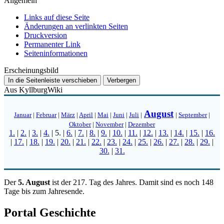
Allgemein
Links auf diese Seite
Änderungen an verlinkten Seiten
Druckversion
Permanenter Link
Seiten­­informationen
Erscheinungsbild
In die Seitenleiste verschieben
Verbergen
Aus KyllburgWiki
August
Januar
|
Februar
|
März
|
April
|
Mai
|
Juni
|
Juli
|
|
September
|
Oktober
|
November
|
Dezember
1.
|
2.
|
3.
|
4.
|
5.
|
6.
|
7.
|
8.
|
9.
|
10.
|
11.
|
12.
|
13.
|
14.
|
15.
|
16.
|
17.
|
18.
|
19.
|
20.
|
21.
|
22.
|
23.
|
24.
|
25.
|
26.
|
27.
|
28.
|
29.
|
30.
|
31.
Der
5. August
ist der 217. Tag des Jahres. Damit sind es noch 148
Tage bis zum Jahresende.
Portal Geschichte