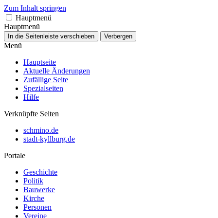
Zum Inhalt springen
Hauptmenü
Hauptmenü
In die Seitenleiste verschieben
Verbergen
Menü
Hauptseite
Aktuelle Änderungen
Zufällige Seite
Spezialseiten
Hilfe
Verknüpfte Seiten
schmino.de
stadt-kyllburg.de
Portale
Geschichte
Politik
Bauwerke
Kirche
Personen
Vereine