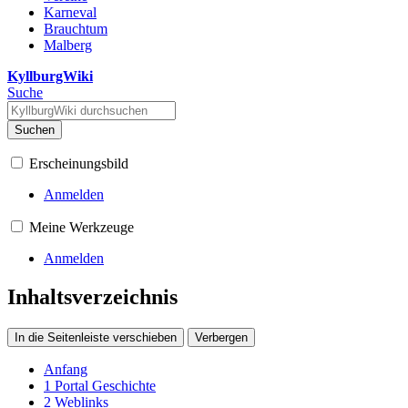
Karneval
Brauchtum
Malberg
KyllburgWiki
Suche
Suchen
Erscheinungsbild
Anmelden
Meine Werkzeuge
Anmelden
Inhaltsverzeichnis
In die Seitenleiste verschieben
Verbergen
Anfang
1
Portal Geschichte
2
Weblinks