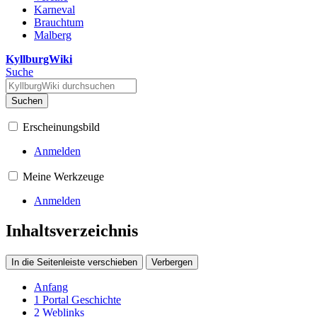
Karneval
Brauchtum
Malberg
KyllburgWiki
Suche
Suchen
Erscheinungsbild
Anmelden
Meine Werkzeuge
Anmelden
Inhaltsverzeichnis
In die Seitenleiste verschieben
Verbergen
Anfang
1
Portal Geschichte
2
Weblinks