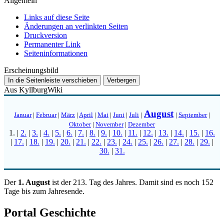
Allgemein
Links auf diese Seite
Änderungen an verlinkten Seiten
Druckversion
Permanenter Link
Seiten­­informationen
Erscheinungsbild
In die Seitenleiste verschieben
Verbergen
Aus KyllburgWiki
August
Januar
|
Februar
|
März
|
April
|
Mai
|
Juni
|
Juli
|
|
September
|
Oktober
|
November
|
Dezember
1.
|
2.
|
3.
|
4.
|
5.
|
6.
|
7.
|
8.
|
9.
|
10.
|
11.
|
12.
|
13.
|
14.
|
15.
|
16.
|
17.
|
18.
|
19.
|
20.
|
21.
|
22.
|
23.
|
24.
|
25.
|
26.
|
27.
|
28.
|
29.
|
30.
|
31.
Der
1. August
ist der 213. Tag des Jahres. Damit sind es noch 152
Tage bis zum Jahresende.
Portal Geschichte