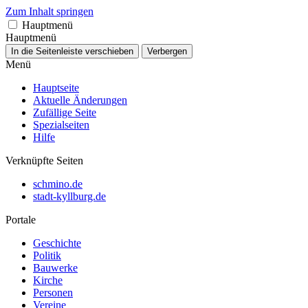
Zum Inhalt springen
Hauptmenü
Hauptmenü
In die Seitenleiste verschieben
Verbergen
Menü
Hauptseite
Aktuelle Änderungen
Zufällige Seite
Spezialseiten
Hilfe
Verknüpfte Seiten
schmino.de
stadt-kyllburg.de
Portale
Geschichte
Politik
Bauwerke
Kirche
Personen
Vereine