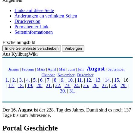
Allgemein
Links auf diese Seite
Änderungen an verlinkten Seiten
Druckversion
Permanenter Link
Seiten­­informationen
Erscheinungsbild
In die Seitenleiste verschieben
Verbergen
Aus KyllburgWiki
August
Januar
|
Februar
|
März
|
April
|
Mai
|
Juni
|
Juli
|
|
September
|
Oktober
|
November
|
Dezember
1.
|
2.
|
3.
|
4.
|
5.
|
6.
|
7.
|
8.
|
9.
|
10.
|
11.
|
12.
|
13.
|
14.
|
15.
|
16.
|
17.
|
18.
|
19.
|
20.
|
21.
|
22.
|
23.
|
24.
|
25.
|
26.
|
27.
|
28.
|
29.
|
30.
|
31.
Der
16. August
ist der 228. Tag des Jahres. Damit sind es noch 137
Tage bis zum Jahresende.
Portal Geschichte