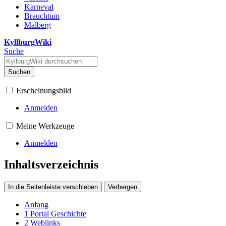
Karneval
Brauchtum
Malberg
KyllburgWiki
Suche
Suchen
Erscheinungsbild
Anmelden
Meine Werkzeuge
Anmelden
Inhaltsverzeichnis
In die Seitenleiste verschieben
Verbergen
Anfang
1
Portal Geschichte
2
Weblinks