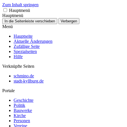
Zum Inhalt springen
Hauptmenü
Hauptmenü
In die Seitenleiste verschieben
Verbergen
Menü
Hauptseite
Aktuelle Änderungen
Zufällige Seite
Spezialseiten
Hilfe
Verknüpfte Seiten
schmino.de
stadt-kyllburg.de
Portale
Geschichte
Politik
Bauwerke
Kirche
Personen
Vereine