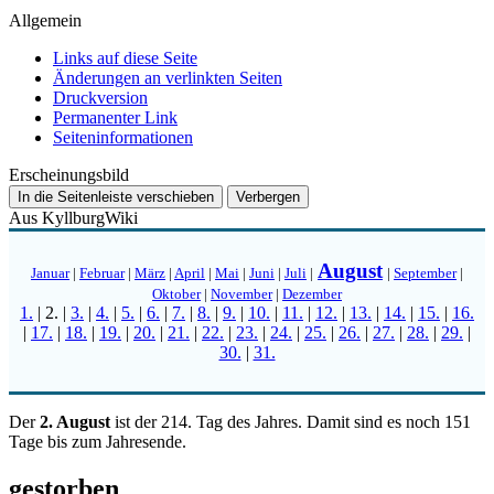
Allgemein
Links auf diese Seite
Änderungen an verlinkten Seiten
Druckversion
Permanenter Link
Seiten­­informationen
Erscheinungsbild
In die Seitenleiste verschieben
Verbergen
Aus KyllburgWiki
August
Januar
|
Februar
|
März
|
April
|
Mai
|
Juni
|
Juli
|
|
September
|
Oktober
|
November
|
Dezember
1.
|
2.
|
3.
|
4.
|
5.
|
6.
|
7.
|
8.
|
9.
|
10.
|
11.
|
12.
|
13.
|
14.
|
15.
|
16.
|
17.
|
18.
|
19.
|
20.
|
21.
|
22.
|
23.
|
24.
|
25.
|
26.
|
27.
|
28.
|
29.
|
30.
|
31.
Der
2. August
ist der 214. Tag des Jahres. Damit sind es noch 151
Tage bis zum Jahresende.
gestorben