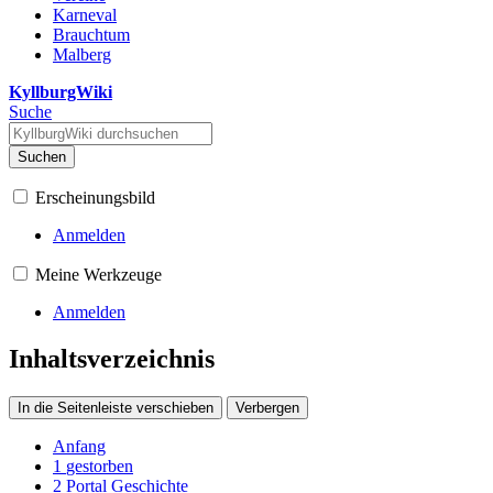
Karneval
Brauchtum
Malberg
KyllburgWiki
Suche
Suchen
Erscheinungsbild
Anmelden
Meine Werkzeuge
Anmelden
Inhaltsverzeichnis
In die Seitenleiste verschieben
Verbergen
Anfang
1
gestorben
2
Portal Geschichte