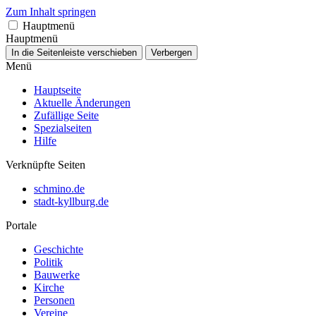
Zum Inhalt springen
Hauptmenü
Hauptmenü
In die Seitenleiste verschieben
Verbergen
Menü
Hauptseite
Aktuelle Änderungen
Zufällige Seite
Spezialseiten
Hilfe
Verknüpfte Seiten
schmino.de
stadt-kyllburg.de
Portale
Geschichte
Politik
Bauwerke
Kirche
Personen
Vereine