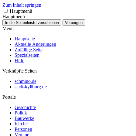
Zum Inhalt springen
Hauptmenü
Hauptmenü
In die Seitenleiste verschieben
Verbergen
Menü
Hauptseite
Aktuelle Änderungen
Zufällige Seite
Spezialseiten
Hilfe
Verknüpfte Seiten
schmino.de
stadt-kyllburg.de
Portale
Geschichte
Politik
Bauwerke
Kirche
Personen
Vereine