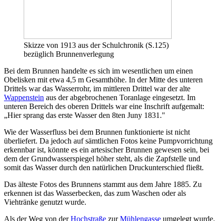
Skizze von 1913 aus der Schulchronik (S.125)
bezüglich Brunnenverlegung
Bei dem Brunnen handelte es sich im wesentlichen um einen
Obelisken mit etwa 4,5 m Gesamthöhe. In der Mitte des unteren
Drittels war das Wasserrohr, im mittleren Drittel war der alte
Wappenstein
aus der abgebrochenen Toranlage eingesetzt. Im
unteren Bereich des oberen Drittels war eine Inschrift aufgemalt:
„Hier sprang das erste Wasser den 8ten Juny 1831."
Wie der Wasserfluss bei dem Brunnen funktionierte ist nicht
überliefert. Da jedoch auf sämtlichen Fotos keine Pumpvorrichtung
erkennbar ist, könnte es ein artesischer Brunnen gewesen sein, bei
dem der Grundwasserspiegel höher steht, als die Zapfstelle und
somit das Wasser durch den natürlichen Druckunterschied fließt.
Das älteste Fotos des Brunnens stammt aus dem Jahre 1885. Zu
erkennen ist das Wasserbecken, das zum Waschen oder als
Viehtränke genutzt wurde.
Als der Weg von der
Hochstraße
zur
Mühlengasse
umgelegt wurde,