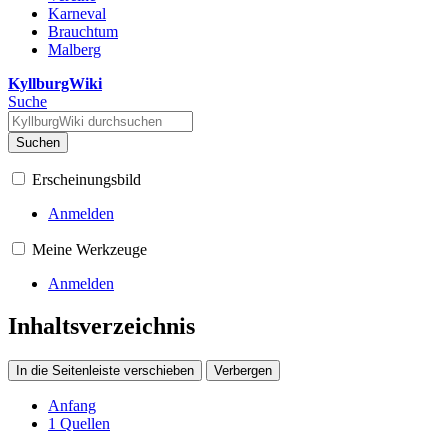
Karneval
Brauchtum
Malberg
KyllburgWiki
Suche
Suchen
Erscheinungsbild
Anmelden
Meine Werkzeuge
Anmelden
Inhaltsverzeichnis
In die Seitenleiste verschieben
Verbergen
Anfang
1
Quellen