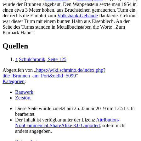
wurde der Brunnen abgebaut. Den Wappenstein setzte man 1954 in
einen etwa 3 Meter hohen, aus Bruchsteinen gemauerten, Turm ein,
der rechts die Einfahrt zum
Volksbank-Gebäude
flankierte. Gekrönt
war dieser Turm mit einem bunten Hahn aus Eisenblech. An der
Seite des Turms standen in Metallbuchstaben die Worte „Zum
Kurpark Hahn“.
Quellen
↑
Schulchronik, Seite 125
Abgerufen von „
https://wiki.schmino.de/index.php?
title=Brunnen_am_Port&oldid=5099
“
Kategorien
:
Bauwerk
Zerstört
Diese Seite wurde zuletzt am 25. Januar 2019 um 12:51 Uhr
bearbeitet.
Der Inhalt ist verfügbar unter der Lizenz
Attribution-
NonCommercial-ShareAlike 3.0 Unported
, sofern nicht
anders angegeben.