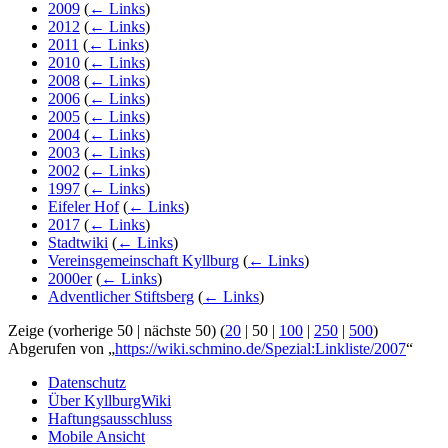
2009
(
← Links
)
2012
(
← Links
)
2011
(
← Links
)
2010
(
← Links
)
2008
(
← Links
)
2006
(
← Links
)
2005
(
← Links
)
2004
(
← Links
)
2003
(
← Links
)
2002
(
← Links
)
1997
(
← Links
)
Eifeler Hof
(
← Links
)
2017
(
← Links
)
Stadtwiki
(
← Links
)
Vereinsgemeinschaft Kyllburg
(
← Links
)
2000er
(
← Links
)
Adventlicher Stiftsberg
(
← Links
)
Zeige (
vorherige 50
|
nächste 50
) (
20
|
50
|
100
|
250
|
500
)
Abgerufen von „
https://wiki.schmino.de/Spezial:Linkliste/2007
“
Datenschutz
Über KyllburgWiki
Haftungsausschluss
Mobile Ansicht