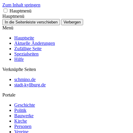
Zum Inhalt springen
Hauptmenü
Hauptmenü
In die Seitenleiste verschieben
Verbergen
Menü
Hauptseite
Aktuelle Änderungen
Zufällige Seite
Spezialseiten
Hilfe
Verknüpfte Seiten
schmino.de
stadt-kyllburg.de
Portale
Geschichte
Politik
Bauwerke
Kirche
Personen
Vereine