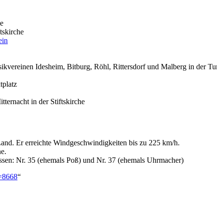
he
tskirche
ein
kvereinen Idesheim, Bitburg, Röhl, Rittersdorf und Malberg in der Tu
platz
ternacht in der Stiftskirche
and. Er erreichte Windgeschwindigkeiten bis zu 225 km/h.
ne.
ssen: Nr. 35 (ehemals Poß) und Nr. 37 (ehemals Uhrmacher)
d=8668
“