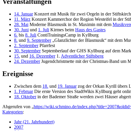
Veranstaltungen
14. Januar
Konzert mit Musik für zwei Orgeln in der Stiftskirc
11. März
Konzert Kammerchor der Region Westeifel in der Stif
28. Mai
Moderne Blasmusik in St. Maximin mit dem
Musikver
30. Juni
und
1. Juli
Kirmes beim
Haus des Gastes
6.
bis
8. Juli
ContiTrainingsCamp in Kyllburg
8.
und
9. September
„Glanzlichter der Blasmusik“ mit dem Musi
2. September
Pfarrfest
30. September
Septemberlauf der GHS Kyllburg auf dem Markt
15.
und
16. Dezember
1.
Adventlicher Stiftsberg
24. Dezember
Jugendchristmette mit der Christmas-Band um Mit
Ereignisse
Zwischen dem
18.
und
19. Januar
zog der Orkan Kyrill übers L
1. Februar
Die erste Version des StadtWikis Kyllburg geht onli
18. Oktober
in der Bademer Straße werden zwei Häuser abgeri
Abgerufen von „
https://wiki.schmino.de/index.php?title=2007&oldi
Kategorien
:
Jahr (21. Jahrhundert)
2007