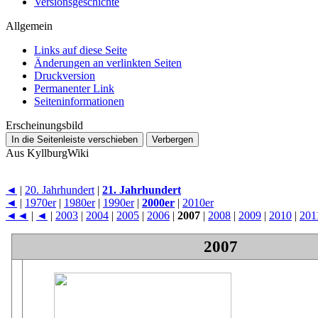
Versionsgeschichte
Allgemein
Links auf diese Seite
Änderungen an verlinkten Seiten
Druckversion
Permanenter Link
Seiten­­informationen
Erscheinungsbild
In die Seitenleiste verschieben
Verbergen
Aus KyllburgWiki
◄
|
20. Jahrhundert
|
21. Jahrhundert
◄
|
1970er
|
1980er
|
1990er
|
2000er
|
2010er
◄◄
|
◄
|
2003
|
2004
|
2005
|
2006
|
2007
|
2008
|
2009
|
2010
|
201
2007