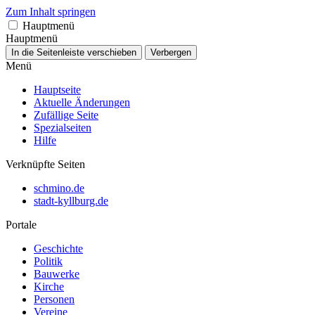
Zum Inhalt springen
Hauptmenü
Hauptmenü
In die Seitenleiste verschieben
Verbergen
Menü
Hauptseite
Aktuelle Änderungen
Zufällige Seite
Spezialseiten
Hilfe
Verknüpfte Seiten
schmino.de
stadt-kyllburg.de
Portale
Geschichte
Politik
Bauwerke
Kirche
Personen
Vereine