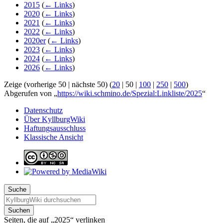
2015
(
← Links
)
2020
(
← Links
)
2021
(
← Links
)
2022
(
← Links
)
2020er
(
← Links
)
2023
(
← Links
)
2024
(
← Links
)
2026
(
← Links
)
Zeige (
vorherige 50
|
nächste 50
) (
20
|
50
|
100
|
250
|
500
)
Abgerufen von „
https://wiki.schmino.de/Spezial:Linkliste/2025
“
Datenschutz
Über KyllburgWiki
Haftungsausschluss
Klassische Ansicht
Suche
Suchen
Seiten, die auf „2025“ verlinken