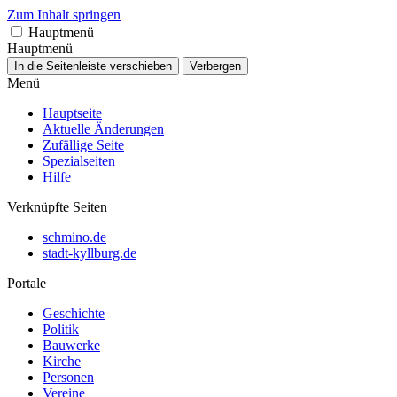
Zum Inhalt springen
Hauptmenü
Hauptmenü
In die Seitenleiste verschieben
Verbergen
Menü
Hauptseite
Aktuelle Änderungen
Zufällige Seite
Spezialseiten
Hilfe
Verknüpfte Seiten
schmino.de
stadt-kyllburg.de
Portale
Geschichte
Politik
Bauwerke
Kirche
Personen
Vereine