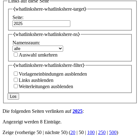
Links auf diese Seite
⧼whatlinkshere-whatlinkshere-target⧽
Seite:
⧼whatlinkshere-whatlinkshere-ns⧽
Namensraum:
Auswahl umkehren
⧼whatlinkshere-whatlinkshere-filter⧽
Vorlageneinbindungen ausblenden
Links ausblenden
Weiterleitungen ausblenden
Los
Die folgenden Seiten verlinken auf
2025
:
Angezeigt werden 8 Einträge.
Zeige (
vorherige 50
|
nächste 50
) (
20
|
50
|
100
|
250
|
500
)