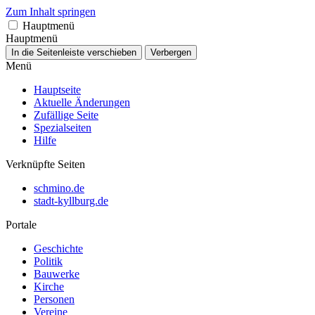
Zum Inhalt springen
Hauptmenü
Hauptmenü
In die Seitenleiste verschieben
Verbergen
Menü
Hauptseite
Aktuelle Änderungen
Zufällige Seite
Spezialseiten
Hilfe
Verknüpfte Seiten
schmino.de
stadt-kyllburg.de
Portale
Geschichte
Politik
Bauwerke
Kirche
Personen
Vereine