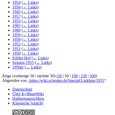
1954
(
← Links
)
1956
(
← Links
)
1945
(
← Links
)
1957
(
← Links
)
1953
(
← Links
)
1965
(
← Links
)
1960
(
← Links
)
1959
(
← Links
)
1958
(
← Links
)
1952
(
← Links
)
1951
(
← Links
)
1950
(
← Links
)
Eifeler Hof
(
← Links
)
Session 1955
(
← Links
)
1950er
(
← Links
)
Zeige (
vorherige 50
|
nächste 50
) (
20
|
50
|
100
|
250
|
500
)
Abgerufen von „
https://wiki.schmino.de/Spezial:Linkliste/1955
“
Datenschutz
Über KyllburgWiki
Haftungsausschluss
Klassische Ansicht