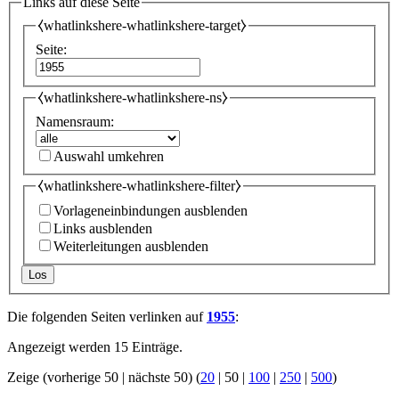
Links auf diese Seite
⧼whatlinkshere-whatlinkshere-target⧽
Seite:
⧼whatlinkshere-whatlinkshere-ns⧽
Namensraum:
Auswahl umkehren
⧼whatlinkshere-whatlinkshere-filter⧽
Vorlageneinbindungen ausblenden
Links ausblenden
Weiterleitungen ausblenden
Los
Die folgenden Seiten verlinken auf
1955
:
Angezeigt werden 15 Einträge.
Zeige (
vorherige 50
|
nächste 50
) (
20
|
50
|
100
|
250
|
500
)