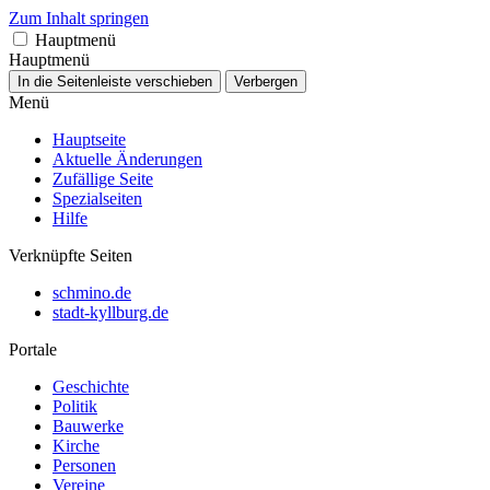
Zum Inhalt springen
Hauptmenü
Hauptmenü
In die Seitenleiste verschieben
Verbergen
Menü
Hauptseite
Aktuelle Änderungen
Zufällige Seite
Spezialseiten
Hilfe
Verknüpfte Seiten
schmino.de
stadt-kyllburg.de
Portale
Geschichte
Politik
Bauwerke
Kirche
Personen
Vereine