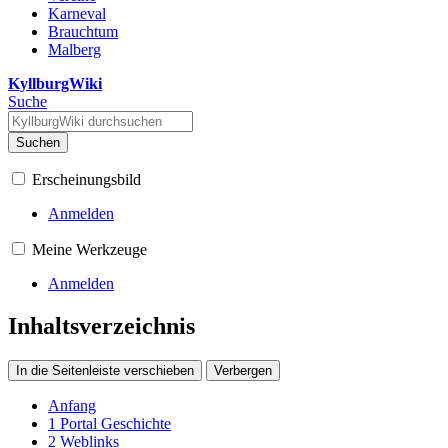
Karneval
Brauchtum
Malberg
KyllburgWiki
Suche
Suchen
Erscheinungsbild
Anmelden
Meine Werkzeuge
Anmelden
Inhaltsverzeichnis
In die Seitenleiste verschieben
Verbergen
Anfang
1
Portal Geschichte
2
Weblinks