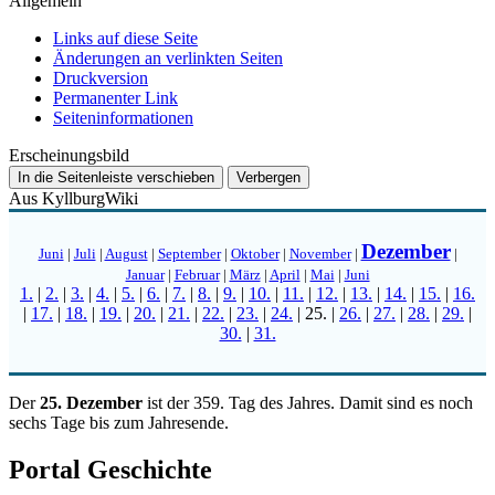
Allgemein
Links auf diese Seite
Änderungen an verlinkten Seiten
Druckversion
Permanenter Link
Seiten­­informationen
Erscheinungsbild
In die Seitenleiste verschieben
Verbergen
Aus KyllburgWiki
Dezember
Juni
|
Juli
|
August
|
September
|
Oktober
|
November
|
|
Januar
|
Februar
|
März
|
April
|
Mai
|
Juni
1.
|
2.
|
3.
|
4.
|
5.
|
6.
|
7.
|
8.
|
9.
|
10.
|
11.
|
12.
|
13.
|
14.
|
15.
|
16.
|
17.
|
18.
|
19.
|
20.
|
21.
|
22.
|
23.
|
24.
|
25.
|
26.
|
27.
|
28.
|
29.
|
30.
|
31.
Der
25. Dezember
ist der 359. Tag des Jahres. Damit sind es noch
sechs Tage bis zum Jahresende.
Portal Geschichte