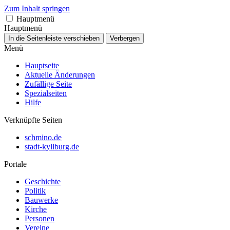
Zum Inhalt springen
Hauptmenü
Hauptmenü
In die Seitenleiste verschieben
Verbergen
Menü
Hauptseite
Aktuelle Änderungen
Zufällige Seite
Spezialseiten
Hilfe
Verknüpfte Seiten
schmino.de
stadt-kyllburg.de
Portale
Geschichte
Politik
Bauwerke
Kirche
Personen
Vereine