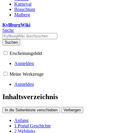
Karneval
Brauchtum
Malberg
KyllburgWiki
Suche
Suchen
Erscheinungsbild
Anmelden
Meine Werkzeuge
Anmelden
Inhaltsverzeichnis
In die Seitenleiste verschieben
Verbergen
Anfang
1
Portal Geschichte
2
Weblinks