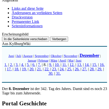
Allgemein
Links auf diese Seite
Änderungen an verlinkten Seiten
Druckversion
Permanenter Link
Seiten­­informationen
Erscheinungsbild
In die Seitenleiste verschieben
Verbergen
Aus KyllburgWiki
Dezember
Juni
|
Juli
|
August
|
September
|
Oktober
|
November
|
|
Januar
|
Februar
|
März
|
April
|
Mai
|
Juni
1.
|
2.
|
3.
|
4.
|
5.
|
6.
|
7.
|
8.
|
9.
|
10.
|
11.
|
12.
|
13.
|
14.
|
15.
|
16.
|
17.
|
18.
|
19.
|
20.
|
21.
|
22.
|
23.
|
24.
|
25.
|
26.
|
27.
|
28.
|
29.
|
30.
|
31.
Der
8. Dezember
ist der 342. Tag des Jahres. Damit sind es noch 23
Tage bis zum Jahresende.
Portal Geschichte