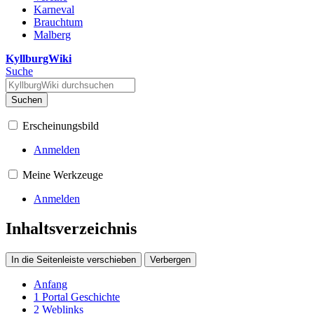
Karneval
Brauchtum
Malberg
KyllburgWiki
Suche
Suchen
Erscheinungsbild
Anmelden
Meine Werkzeuge
Anmelden
Inhaltsverzeichnis
In die Seitenleiste verschieben
Verbergen
Anfang
1
Portal Geschichte
2
Weblinks