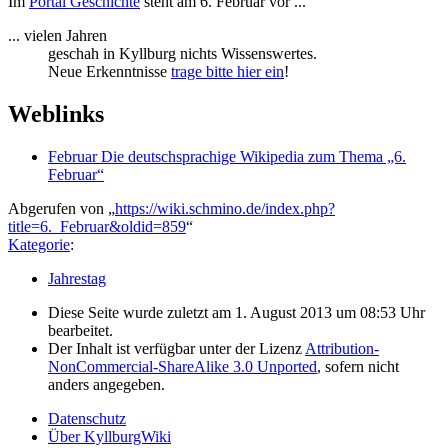
Im
Portal Geschichte
steht am 6. Februar vor ...
... vielen Jahren
geschah in Kyllburg nichts Wissenswertes.
Neue Erkenntnisse
trage bitte hier ein
!
Weblinks
Februar Die deutschsprachige Wikipedia zum Thema „6.
Februar“
Abgerufen von „
https://wiki.schmino.de/index.php?
title=6._Februar&oldid=859
“
Kategorie
:
Jahrestag
Diese Seite wurde zuletzt am 1. August 2013 um 08:53 Uhr
bearbeitet.
Der Inhalt ist verfügbar unter der Lizenz
Attribution-
NonCommercial-ShareAlike 3.0 Unported
, sofern nicht
anders angegeben.
Datenschutz
Über KyllburgWiki