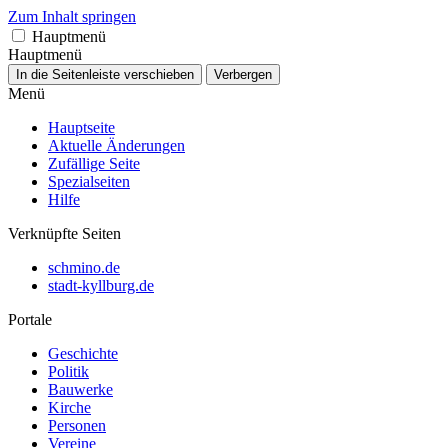
Zum Inhalt springen
Hauptmenü
Hauptmenü
In die Seitenleiste verschieben
Verbergen
Menü
Hauptseite
Aktuelle Änderungen
Zufällige Seite
Spezialseiten
Hilfe
Verknüpfte Seiten
schmino.de
stadt-kyllburg.de
Portale
Geschichte
Politik
Bauwerke
Kirche
Personen
Vereine