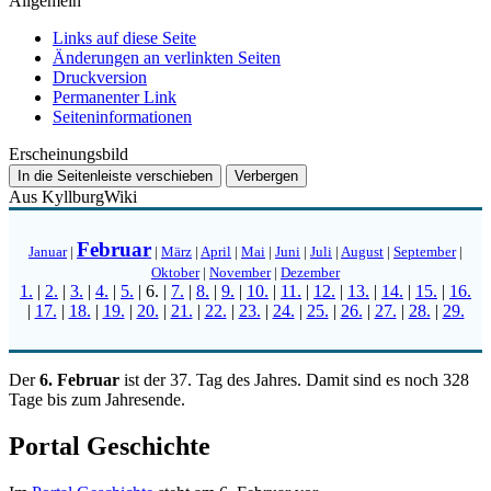
Allgemein
Links auf diese Seite
Änderungen an verlinkten Seiten
Druckversion
Permanenter Link
Seiten­­informationen
Erscheinungsbild
In die Seitenleiste verschieben
Verbergen
Aus KyllburgWiki
Februar
Januar
|
|
März
|
April
|
Mai
|
Juni
|
Juli
|
August
|
September
|
Oktober
|
November
|
Dezember
1.
|
2.
|
3.
|
4.
|
5.
|
6.
|
7.
|
8.
|
9.
|
10.
|
11.
|
12.
|
13.
|
14.
|
15.
|
16.
|
17.
|
18.
|
19.
|
20.
|
21.
|
22.
|
23.
|
24.
|
25.
|
26.
|
27.
|
28.
|
29.
Der
6. Februar
ist der 37. Tag des Jahres. Damit sind es noch 328
Tage bis zum Jahresende.
Portal Geschichte