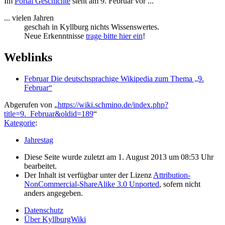
Im
Portal Geschichte
steht am 9. Februar vor ...
... vielen Jahren
geschah in Kyllburg nichts Wissenswertes.
Neue Erkenntnisse
trage bitte hier ein
!
Weblinks
Februar Die deutschsprachige Wikipedia zum Thema „9.
Februar“
Abgerufen von „
https://wiki.schmino.de/index.php?
title=9._Februar&oldid=189
“
Kategorie
:
Jahrestag
Diese Seite wurde zuletzt am 1. August 2013 um 08:53 Uhr
bearbeitet.
Der Inhalt ist verfügbar unter der Lizenz
Attribution-
NonCommercial-ShareAlike 3.0 Unported
, sofern nicht
anders angegeben.
Datenschutz
Über KyllburgWiki