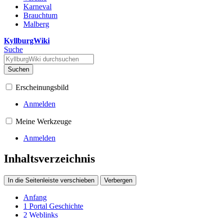
Karneval
Brauchtum
Malberg
KyllburgWiki
Suche
Suchen
Erscheinungsbild
Anmelden
Meine Werkzeuge
Anmelden
Inhaltsverzeichnis
In die Seitenleiste verschieben
Verbergen
Anfang
1
Portal Geschichte
2
Weblinks