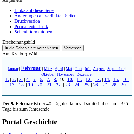
Allgemein
Links auf diese Seite
Änderungen an verlinkten Seiten
Druckversion
Permanenter Link
Seiten­­informationen
Erscheinungsbild
In die Seitenleiste verschieben
Verbergen
Aus KyllburgWiki
Februar
Januar
|
|
März
|
April
|
Mai
|
Juni
|
Juli
|
August
|
September
|
Oktober
|
November
|
Dezember
1.
|
2.
|
3.
|
4.
|
5.
|
6.
|
7.
|
8.
|
9.
|
10.
|
11.
|
12.
|
13.
|
14.
|
15.
|
16.
|
17.
|
18.
|
19.
|
20.
|
21.
|
22.
|
23.
|
24.
|
25.
|
26.
|
27.
|
28.
|
29.
Der
9. Februar
ist der 40. Tag des Jahres. Damit sind es noch 325
Tage bis zum Jahresende.
Portal Geschichte