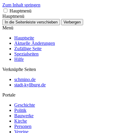
Zum Inhalt springen
Hauptmenü
Hauptmenü
In die Seitenleiste verschieben
Verbergen
Menü
Hauptseite
Aktuelle Änderungen
Zufällige Seite
Spezialseiten
Hilfe
Verknüpfte Seiten
schmino.de
stadt-kyllburg.de
Portale
Geschichte
Politik
Bauwerke
Kirche
Personen
Vereine