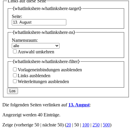
Links auf diese Seite
⧼whatlinkshere-whatlinkshere-target⧽
Seite:
⧼whatlinkshere-whatlinkshere-ns⧽
Namensraum:
Auswahl umkehren
⧼whatlinkshere-whatlinkshere-filter⧽
Vorlageneinbindungen ausblenden
Links ausblenden
Weiterleitungen ausblenden
Los
Die folgenden Seiten verlinken auf
13. August
:
Angezeigt werden 40 Einträge.
Zeige (
vorherige 50
|
nächste 50
) (
20
|
50
|
100
|
250
|
500
)