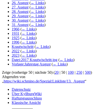
26. August
(
← Links
)
27. August
(
← Links
)
28. August
(
← Links
)
29. August
(
← Links
)
30. August
(
← Links
)
31. August
(
← Links
)
1966
(
← Links
)
1931
(
← Links
)
1925
(
← Links
)
1996
(
← Links
)
Krautwischritt
(
← Links
)
2022
(
← Links
)
2023
(
← Links
)
Datei:2017 Krautwischritt.jpg
(
← Links
)
Vorlage:Jahrestag August
(
← Links
)
Zeige (
vorherige 50
|
nächste 50
) (
20
|
50
|
100
|
250
|
500
)
Abgerufen von
„
https://wiki.schmino.de/Spezial:Linkliste/13._August
“
Datenschutz
Über KyllburgWiki
Haftungsausschluss
Klassische Ansicht