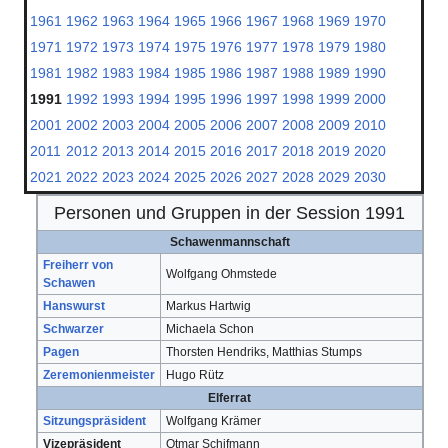
1961
1962
1963
1964
1965
1966
1967
1968
1969
1970
1971
1972
1973
1974
1975
1976
1977
1978
1979
1980
1981
1982
1983
1984
1985
1986
1987
1988
1989
1990
1991
1992
1993
1994
1995
1996
1997
1998
1999
2000
2001
2002
2003
2004
2005
2006
2007
2008
2009
2010
2011
2012
2013
2014
2015
2016
2017
2018
2019
2020
2021
2022
2023
2024
2025
2026
2027
2028
2029
2030
Personen und Gruppen in der Session 1991
Schawenmannschaft
Freiherr von
Wolfgang Ohmstede
Schawen
Hanswurst
Markus Hartwig
Schwarzer
Michaela Schon
Pagen
Thorsten Hendriks, Matthias Stumps
Zeremonienmeister
Hugo Rütz
Elferrat
Sitzungspräsident
Wolfgang Krämer
Vizepräsident
Otmar Schifmann