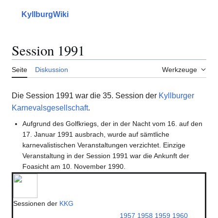
Zum
Inhalt
KyllburgWiki
Hauptmenü
Suche
Erscheinungs
Mein
springen
Session 1991
Seite
Diskussion
Werkzeuge
Die Session 1991 war die 35. Session der
Kyllburger
Karnevalsgesellschaft
.
Aufgrund des Golfkriegs, der in der Nacht vom 16. auf den
17. Januar 1991 ausbrach, wurde auf sämtliche
karnevalistischen Veranstaltungen verzichtet. Einzige
Veranstaltung in der Session 1991 war die Ankunft der
Foasicht am 10. November 1990.
Sessionen der
KKG
1957
1958
1959
1960