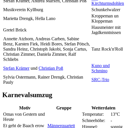
Stefan Krämer, Andrea Marxen, Christian Poß
Kirchturmsdohlen
Musikverein Kyllburg
Schunkelwalzer
Kroppeman un
Marietta Drengk, Hella Lano
Kloppeman
Hausmeister mit
Gretel Brück
Jagdkenntnissen
Annette Atzhorn, Andreas Carben, Sabine
Benz, Karsten Fiek, Heidi Bores, Stefan Pötsch,
Sandra Heinz, Christoph Jakobi, Sonja Cartus,
Tanz Rock'n'Roll
Christian Zimmer, Daniela Zimmer, Ralf
Schliebs
Kuno und
Stefan Krämer
und
Christian Poß
Schmino
Sylvia Ostermann, Rainer Drengk, Christian
SRC-Trio
Pauly
Karnevalsumzug
Motiv
Gruppe
Wetterdaten
Omas von Gestern und
Temperatur:
13°C
Heute
Schneehöhe:
-
Et geht de Baach erow
Männerquartett
Himmel:
sonnig