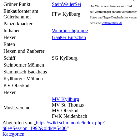
Grüner Punkt
SteinWeilerSei
Die Wetterdaten beruhen zum Teil
Einkaufcenter am
auf Vermutungen anhand vorhandener
FFw Kyllburg
Güterbahnhof
Fotos und Tages-Durchschnittswerten
Panzerknacker
der Seite
wetterzentrale.de
Indianer
Wehrbüschgruppe
Hexen
Gaaßer Butschen
Enten
Hexen und Zauberer
Schiff
SG Kyllburg
Steinborner Möhnen
Stammtisch Backhaus
Kyllburger Möhnen
KV Oberkail
Hexen
MV Kyllburg
MV St. Thomas
Musikvereine
MV Oberkail
FwK Neidenbach
Abgerufen von „
https://wiki.schmino.de/index.php?
title=Session_1992&oldid=5400
“
Kategorien
: