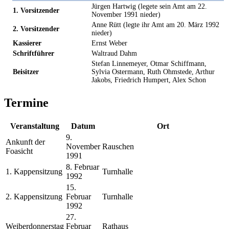
Jürgen Hartwig (legete sein Amt am 22.
1. Vorsitzender
November 1991 nieder)
Anne Rütt (legte ihr Amt am 20. März 1992
2. Vorsitzender
nieder)
Kassierer
Ernst Weber
Schriftführer
Waltraud Dahm
Stefan Linnemeyer, Otmar Schiffmann,
Beisitzer
Sylvia Ostermann, Ruth Ohmstede, Arthur
Jakobs, Friedrich Humpert, Alex Schon
Termine
Veranstaltung
Datum
Ort
9.
Ankunft der
November
Rauschen
Foasicht
1991
8. Februar
1. Kappensitzung
Turnhalle
1992
15.
2. Kappensitzung
Februar
Turnhalle
1992
27.
Weiberdonnerstag
Februar
Rathaus