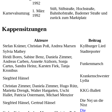
1992
Stift, Stiftstraße, Hochstraße,
1. März
Karnevalsumzug
Bahnhofstraße, Bademer Straße und
1992
zurück zum Marktplatz
Kappensitzungen
Akteure
Beitrag
Stefan Krämer, Christian Poß, Andrea Marxen
Kyllburger Lied
Sylvia Mathey
Stadtreporter
Heidi Bores, Sabine Benz, Daniela Zimmer,
Andreas Carben, Annette Atzhorn, Sonja
Funkenmarsch
Cartus, Sandra Heinz, Karsten Fiek, Tanja
Kronibus
Krankenschwester
Siegfried Hänsel
Lydia
Christian Zimmer, Daniela Zimmer, Hugo Rütz,
Marietta Drengk, Walter Hargarten, Uschi
KKG-Ballett
Hallet, Patricia Ostermann, Michael Menzior
Die Nej un die
Siegfried Hänsel, Gertrud Hänsel
Nixt
Die