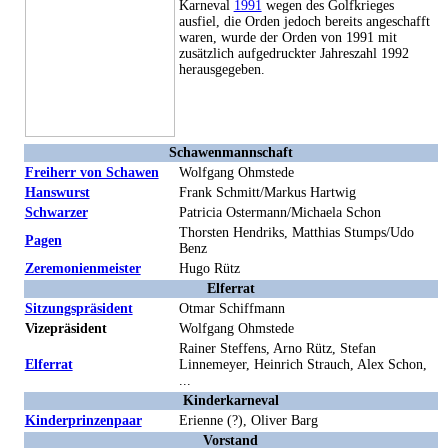
Karneval
1991
wegen des Golfkrieges
ausfiel, die Orden jedoch bereits angeschafft
waren, wurde der Orden von 1991 mit
zusätzlich aufgedruckter Jahreszahl 1992
herausgegeben.
Schawenmannschaft
Freiherr von Schawen
Wolfgang Ohmstede
Hanswurst
Frank Schmitt/Markus Hartwig
Schwarzer
Patricia Ostermann/Michaela Schon
Thorsten Hendriks, Matthias Stumps/Udo
Pagen
Benz
Zeremonienmeister
Hugo Rütz
Elferrat
Sitzungspräsident
Otmar Schiffmann
Vizepräsident
Wolfgang Ohmstede
Rainer Steffens, Arno Rütz, Stefan
Elferrat
Linnemeyer, Heinrich Strauch, Alex Schon,
...
Kinderkarneval
Kinderprinzenpaar
Erienne (?), Oliver Barg
Vorstand