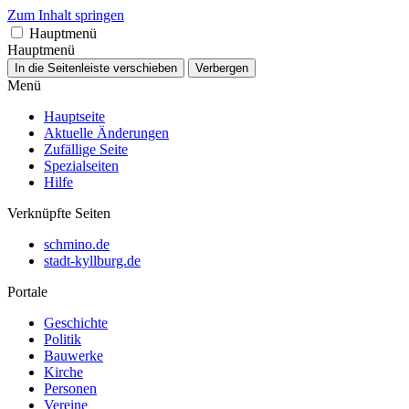
Zum Inhalt springen
Hauptmenü
Hauptmenü
In die Seitenleiste verschieben
Verbergen
Menü
Hauptseite
Aktuelle Änderungen
Zufällige Seite
Spezialseiten
Hilfe
Verknüpfte Seiten
schmino.de
stadt-kyllburg.de
Portale
Geschichte
Politik
Bauwerke
Kirche
Personen
Vereine