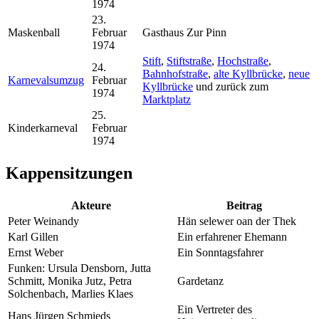
1974
23.
Maskenball
Februar
Gasthaus Zur Pinn
1974
Stift
,
Stiftstraße
,
Hochstraße
,
24.
Bahnhofstraße
,
alte Kyllbrücke
,
neue
Karnevalsumzug
Februar
Kyllbrücke
und zurück zum
1974
Marktplatz
25.
Kinderkarneval
Februar
1974
Kappensitzungen
Akteure
Beitrag
Peter Weinandy
Hän selewer oan der Thek
Karl Gillen
Ein erfahrener Ehemann
Ernst Weber
Ein Sonntagsfahrer
Funken: Ursula Densborn, Jutta
Schmitt, Monika Jutz, Petra
Gardetanz
Solchenbach, Marlies Klaes
Ein Vertreter des
Hans Jürgen Schmieds