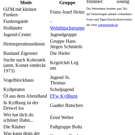
Himmel:
sonnig
Motiv
Gruppe
OZM mit kleinen
Die Wetterdaten beruhen zum Teil
Franz-Josef Heinz
Funken
auf Vermutungen anhand vorhandener
Fotos und Tages-Durchschnittswerten
Funkengarde
-
der Seite
wetterzentrale.de
Holländer
Wehrbüschgruppe
Jugend-Center
Jugendgruppe
Gruppe Hans
Heimoperationsdienst
Jürgen Schmieds
Bauland Zigeuner
Die Hieler
Suche nach Kohoutek
Kegelclub Leg
(anm. Komet entdeckt
um
1973)
Jugend St.
Vogelblockhaus
Thomas
Kyllpiraten
Schuljugend
Öl aus dem Abendland
FFw Kyllburg
In Kyllburg ist der
Gaaßer Butschen
Deiwel los
Wer hat dich du
Ernst Weber
schöner Hahn...
Die Räuber
Fußgruppe Boltz
Was kann denn der