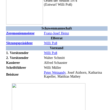
Orden der Session 1974
(Entwurf Willi Poß)
Schawenmannschaft
Zeremonienmeister
Franz-Josef Heinz
Elferrat
Sitzungspräsident
Willi Poß
Vorstand
1. Vorsitzender
Willi Poß
2. Vorsitzender
Walter Schmitt
Kassierer
Alfred Schauster
Schriftführer
Willi Müller
Peter Weinandy
, Josef Atzhorn, Katharina
Beisitzer
Kapeller, Matthias Mathey