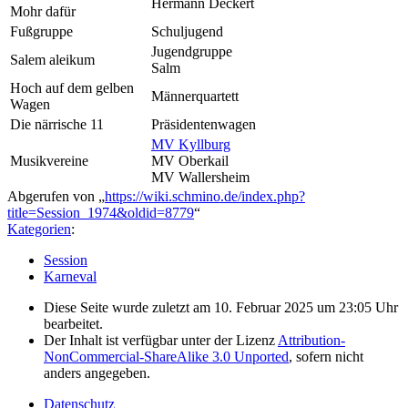
Hermann Deckert
Mohr dafür
Fußgruppe
Schuljugend
Jugendgruppe
Salem aleikum
Salm
Hoch auf dem gelben
Männerquartett
Wagen
Die närrische 11
Präsidentenwagen
MV Kyllburg
Musikvereine
MV Oberkail
MV Wallersheim
Abgerufen von „
https://wiki.schmino.de/index.php?
title=Session_1974&oldid=8779
“
Kategorien
:
Session
Karneval
Diese Seite wurde zuletzt am 10. Februar 2025 um 23:05 Uhr
bearbeitet.
Der Inhalt ist verfügbar unter der Lizenz
Attribution-
NonCommercial-ShareAlike 3.0 Unported
, sofern nicht
anders angegeben.
Datenschutz