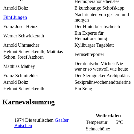
Heimoperationsdienstes
Arnold Boltz
E kurzhoarige Schofskapp
Nachrichten von gestern und
Fünf Jungen
morgen
Franz Josef Heinz
Der Hinterbüschscheich
Ein Experte für
Werner Schwickerath
Heimatforschung
Arnold Uhrmacher
Kyllburger Tageblatt
Helmut Schwickerath, Matthias
Fernsehreporter
Schon, Josef Atzhorn
Der deutsche Michel: Nie
Matthias Mathey
war er so wertvoll wie heute
Franz Schluifelder
Der Sterngucker Archipoläus
Arnold Boltz
Sexipralinwochenendtarierine
Helmut Schwickerath
Ein Song
Karnevalsumzug
Wetterdaten
1974 Die teuflischen
Gaaßer
Temperatur:
5°C
Butschen
Schneehöhe: