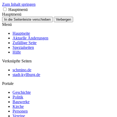
Zum Inhalt springen
Hauptmenü
Hauptmenü
In die Seitenleiste verschieben
Verbergen
Menü
Hauptseite
Aktuelle Änderungen
Zufällige Seite
Spezialseiten
Hilfe
Verknüpfte Seiten
schmino.de
stadt-kyllburg.de
Portale
Geschichte
Politik
Bauwerke
Kirche
Personen
Vereine