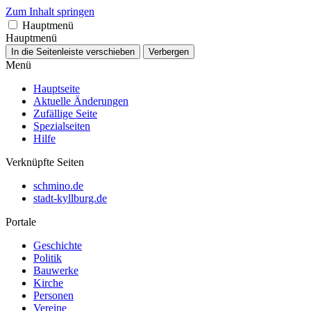
Zum Inhalt springen
Hauptmenü
Hauptmenü
In die Seitenleiste verschieben
Verbergen
Menü
Hauptseite
Aktuelle Änderungen
Zufällige Seite
Spezialseiten
Hilfe
Verknüpfte Seiten
schmino.de
stadt-kyllburg.de
Portale
Geschichte
Politik
Bauwerke
Kirche
Personen
Vereine