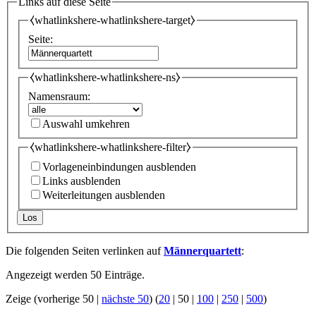
Links auf diese Seite
⧼whatlinkshere-whatlinkshere-target⧽
Seite:
⧼whatlinkshere-whatlinkshere-ns⧽
Namensraum:
Auswahl umkehren
⧼whatlinkshere-whatlinkshere-filter⧽
Vorlageneinbindungen ausblenden
Links ausblenden
Weiterleitungen ausblenden
Los
Die folgenden Seiten verlinken auf
Männerquartett
:
Angezeigt werden 50 Einträge.
Zeige (
vorherige 50
|
nächste 50
) (
20
|
50
|
100
|
250
|
500
)