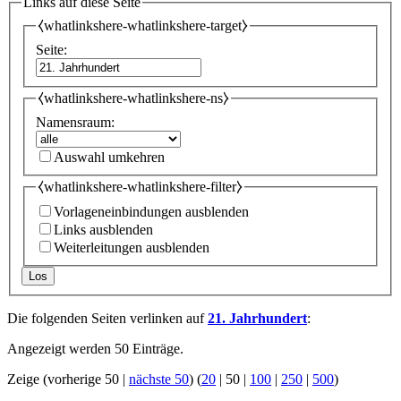
Links auf diese Seite
⧼whatlinkshere-whatlinkshere-target⧽
Seite:
⧼whatlinkshere-whatlinkshere-ns⧽
Namensraum:
Auswahl umkehren
⧼whatlinkshere-whatlinkshere-filter⧽
Vorlageneinbindungen ausblenden
Links ausblenden
Weiterleitungen ausblenden
Los
Die folgenden Seiten verlinken auf
21. Jahrhundert
:
Angezeigt werden 50 Einträge.
Zeige (
vorherige 50
|
nächste 50
) (
20
|
50
|
100
|
250
|
500
)