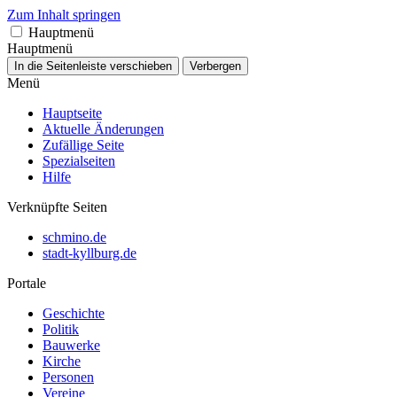
Zum Inhalt springen
Hauptmenü
Hauptmenü
In die Seitenleiste verschieben
Verbergen
Menü
Hauptseite
Aktuelle Änderungen
Zufällige Seite
Spezialseiten
Hilfe
Verknüpfte Seiten
schmino.de
stadt-kyllburg.de
Portale
Geschichte
Politik
Bauwerke
Kirche
Personen
Vereine